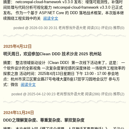
摘要： netcorepal-cloud-framework v3.3.0 发布：增强可观测性，补强时
间处理与代码分析可视化能力 netcorepal-cloud-framework v3.3.0 已正式
发布。 作为一个基于 ASP.NET Core 的 DDD 落地战术框架，本次版本继
续围绕工程实践中的关
阅读全文
posted @ 2026-03-30 20:31 老肖想当外语大佬
阅读(31)
评论(0)
推荐(0)
2025年4月12日
明天周日，欢迎参加Clean DDD 技术沙龙 2025 杭州站
摘要： 整洁领域驱动设计（Clean DDD）第一次线下活动来了，这是： 一
个软件设计的全新视角 一次复杂度掌控感的深度体验 一场软件工程效率的
探索之旅 活动时间：2025年4月13日星期日 下午 13:00 - 17:00 参会地
点：杭州市滨江区聚业路27号电魂大厦B座17层学习园地会议厅 参与方
式：微信
阅读全文
posted @ 2025-04-12 00:23 老肖想当外语大佬
阅读(286)
评论(0)
推荐(2)
2024年11月24日
DDD之理解复杂度、尊重复杂度、掌控复杂度
摘要： 本文书接上回《懂了这个道理，人月神话不再是神话！》，关注公