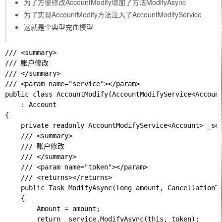
为了方便修改AccountModify增加了方法ModifyAsync
为了实现AccountModify方法注入了AccountModifyService
这就是个典型充血模型
/// <summary>

/// 账户修改

/// </summary>

/// <param name="service"></param>

public class AccountModify(AccountModifyService<Account
    : Account

{

    private readonly AccountModifyService<Account> _ser
    /// <summary>

    /// 账户修改

    /// </summary>

    /// <param name="token"></param>

    /// <returns></returns>

    public Task ModifyAsync(long amount, CancellationTo
    {

        Amount = amount;

        return _service.ModifyAsync(this, token);
