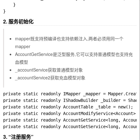
    }

2. 服务初始化
mapper既支持预编译也支持依赖注入,两者必须用同一个
mapper
AccountGetService是泛型服务,它可以支持普通模型也支持充
血模型
_accountService获取普通模型对象
_accountService2获取充血模型对象
private static readonly IMapper _mapper = Mapper.Create
private static readonly IShadowBuilder _builder = Shado
private static readonly AccountTable _table = new();

private static readonly AccountModifyService<Account> _
private static readonly AccountGetService<long, Account
3. “注册服务”