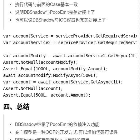
执行代码与前面的Case基本一致
说明DBShadow与PocoEmit完美对接上了
也可以说DBShadow与IOC容器也完美对接上了
var accountService = serviceProvider.GetRequiredService
var accountService2 = serviceProvider.GetRequiredServic
var accountModify = await accountService2.GetAsync(1L);
Assert.NotNull(accountModify);

Assert.Equal(1000L, accountModify.Amount);

await accountModify.ModifyAsync(500L);

var account = await accountService.GetAsync(1L);

Assert.NotNull(account);

四、总结
DBShadow继承了PocoEmit的依赖注入功能
充血模型是一种OOP的开发方式,可以增加代码可读性
DBShadow能有效简化充血模型的使用