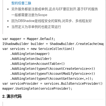
型的任督二脉
另外服务都是注册成单例,这点与EF要区别开,基于EF的服务
一般都需要注册为Scope
因为DBShadow是线程安全的架构,对异步、多线程友好
当然定义为非单例的也能正常运行
var mapper = Mapper.Default;

IShadowBuilder builder = ShadowBuilder.CreateCache(mapp
var services = new ServiceCollection()

    .AddSingleton(mapper)

    .AddSingleton(builder)

    .AddSingleton<AccountTable>()

    .AddSingleton(typeof(AccountCreateService<>))

    .AddSingleton(typeof(AccountModifyService<>))

    .AddSingleton(typeof(AccountGetService<,>));

var serviceProvider = services.BuildServiceProvider();

2. 演示代码