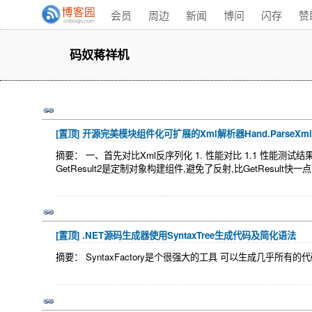
会员
周边
新闻
博问
闪存
赞
码奴蒋祥机
[置顶]
开源完美模块组件化可扩展的Xml解析器Hand.ParseXml
摘要： 一、首先对比Xml反序列化 1. 性能对比 1.1 性能测试结果如
GetResult2是定制对象构建组件,避免了反射,比GetResult快一点 C
[置顶]
.NET源码生成器使用SyntaxTree生成代码及简化语法
摘要： SyntaxFactory是个很强大的工具 可以生成几乎所有