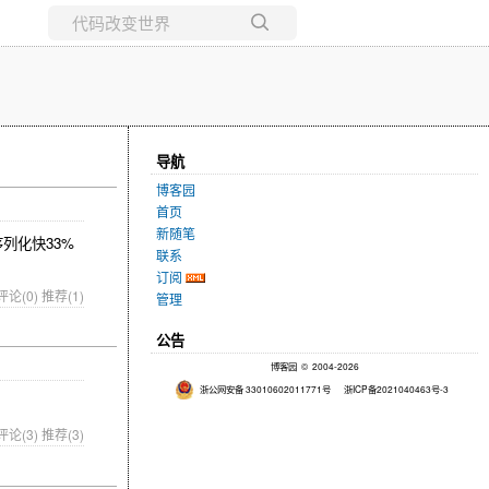
所有博客
当前博客
导航
博客园
首页
新随笔
序列化快33%
联系
订阅
评论(0)
推荐(1)
管理
公告
博客园
© 2004-2026
浙公网安备 33010602011771号
浙ICP备2021040463号-3
评论(3)
推荐(3)