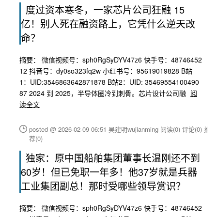
度过资本寒冬，一家芯片公司狂融 15
亿！别人死在融资路上，它凭什么逆天改
命？
摘要： 微信视频号：sph0RgSyDYV47z6 快手号：48746452
12 抖音号：dy0so323fq2w 小红书号：95619019828 B站
1：UID:3546863642871878 B站2：UID: 35469554100490
87 2024 到 2025，半导体圈冷到刺骨。芯片设计公司融
阅
读全文
posted @ 2026-02-09 06:51 吴建明wujianming
阅读(0)
评论(0)
推
荐(0)
独家：原中国船舶集团董事长温刚还不到
60岁！但已免职一年多！他37岁就是兵器
工业集团副总！那时受哪些领导赏识？
摘要： 微信视频号：sph0RgSyDYV47z6 快手号：48746452