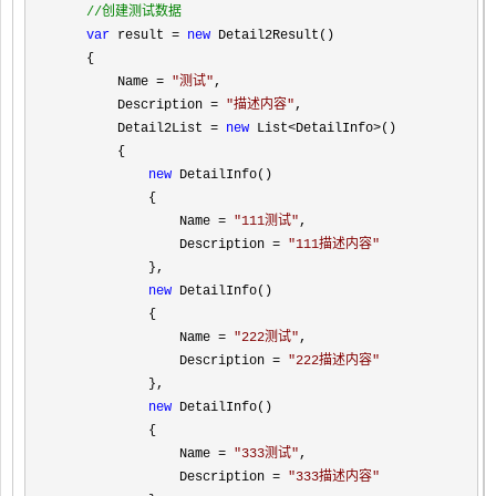
//
创建测试数据
var
 result = 
new
 Detail2Result()

    {

        Name 
= 
"
测试
"
,

        Description 
= 
"
描述内容
"
,

        Detail2List 
= 
new
 List<DetailInfo>
()

        {

new
 DetailInfo()

            {

                Name 
= 
"
111测试
"
,

                Description 
= 
"
111描述内容
"
            },

new
 DetailInfo()

            {

                Name 
= 
"
222测试
"
,

                Description 
= 
"
222描述内容
"
            },

new
 DetailInfo()

            {

                Name 
= 
"
333测试
"
,

                Description 
= 
"
333描述内容
"