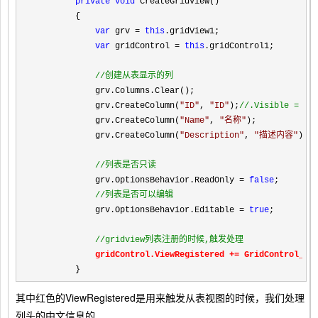
private
void
 CreateGridView()

        {

var
 grv = 
this
.gridView1;

var
 gridControl = 
this
.gridControl1;

//
创建从表显示的列
            grv.Columns.Clear();

            grv.CreateColumn(
"
ID
"
, 
"
ID
"
);
//
.Visible = fa
            grv.CreateColumn(
"
Name
"
, 
"
名称
"
);

            grv.CreateColumn(
"
Description
"
, 
"
描述内容
"
);

//
列表是否只读
            grv.OptionsBehavior.ReadOnly = 
false
;

//
列表是否可以编辑
            grv.OptionsBehavior.Editable = 
true
;

//
gridview列表注册的时候,触发处理
gridControl.ViewRegistered +=
 GridControl_Vi
        }
其中红色的ViewRegistered是用来触发从表视图的时候，我们处理
列头的中文信息的