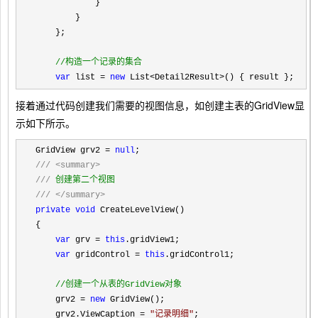
            }

        }

    };

//
构造一个记录的集合
var
 list = 
new
 List<Detail2Result>() { result };
接着通过代码创建我们需要的视图信息，如创建主表的GridView显
示如下所示。
GridView grv2 = 
null
///
<summary>
///
///
</summary>
private
void
 CreateLevelView()

{

var
 grv = 
this
.gridView1;

var
 gridControl = 
this
.gridControl1;

//
创建一个从表的GridView对象
    grv2 = 
new
 GridView();

    grv2.ViewCaption 
= 
"
记录明细
"
;
