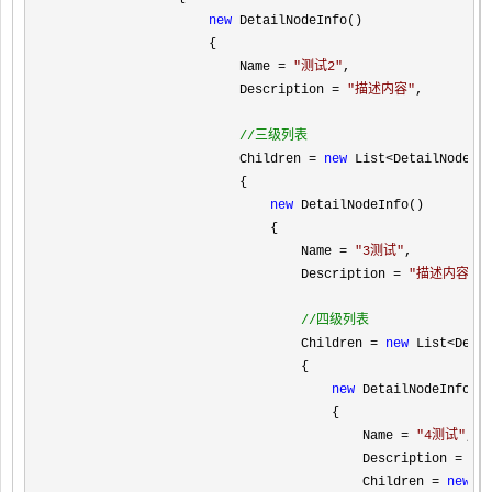
new
 DetailNodeInfo()

                    {

                        Name 
= 
"
测试2
"
,

                        Description 
= 
"
描述内容
"
,

//
三级列表
                        Children = 
new
 List<DetailNodeIn
                        {

new
 DetailNodeInfo()

                            {

                                Name 
= 
"
3测试
"
,

                                Description 
= 
"
描述内容
"
,

//
四级列表
                                Children = 
new
 List<Deta
                                {

new
 DetailNodeInfo()

                                    {

                                        Name 
= 
"
4测试
"
,

                                        Description 
= 
"
描
                                        Children 
= 
new
 L