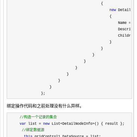
                                        {

new
 DetailNod
                                            {

                                                Name 
= 
"
                                                Descript
                                                Children
                                            }

                                        }

                                    }

                                }

                            }

                        }

                    }

                }

            };
绑定操作代码和之前处理没有什么异样。
//
构造一个记录的集合
var
 list = 
new
 List<DetailNodeInfo>
() { result };

//
绑定数据源
this
.gridControl1.DataSource = list;