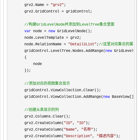
    grv2.Name 
= 
"
grv2
"
;

    grv2.GridControl 
=
 gridControl;

//
构建GridLevelNode并添加到LevelTree集合里面
var
 node = 
new
 GridLevelNode();

    node.LevelTemplate 
=
 grv2;

    node.RelationName 
= 
"
Detail2List
"
;
//
这里对应集合的属性
    gridControl.LevelTree.Nodes.AddRange(
new
 GridLevelNod
    {

        node

    });

//
添加对应的视图集合显示
    gridControl.ViewCollection.Clear();

    gridControl.ViewCollection.AddRange(
new
 BaseView[] { 
//
创建从表显示的列
    grv2.Columns.Clear();

    grv2.CreateColumn(
"
ID
"
, 
"
ID
"
);

    grv2.CreateColumn(
"
Name
"
, 
"
名称
"
);

    grv2.CreateColumn(
"
Description
"
, 
"
描述内容
"
);
