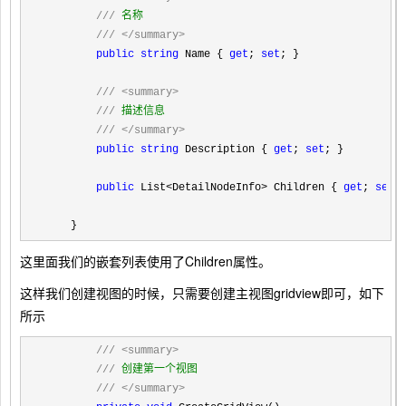
///
 名称

///
</summary>
public
string
 Name { 
get
; 
set
; }

///
<summary>
///
 描述信息

///
</summary>
public
string
 Description { 
get
; 
set
; }

public
 List<DetailNodeInfo> Children { 
get
; 
set
;
    }
这里面我们的嵌套列表使用了Children属性。
这样我们创建视图的时候，只需要创建主视图gridview即可，如下
所示
///
<summary>
///
 创建第一个视图

///
</summary>