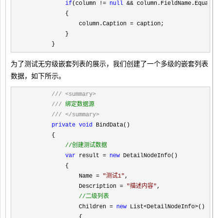
if
(column != 
null
 &&
 column.FieldName.Equals(
            {

                column.Caption 
=
 caption;

            }

        }
为了测试无穷级嵌套列表的展示，我们创建了一个多级的嵌套列表
数据，如下所示。
///
<summary>
///
 绑定数据源

///
</summary>
private
void
 BindData()

        {

//
创建测试数据
var
 result = 
new
 DetailNodeInfo()

            {

                Name 
= 
"
测试1
"
,

                Description 
= 
"
描述内容
"
,

//
二级列表
                Children = 
new
 List<DetailNodeInfo>
()

                {
