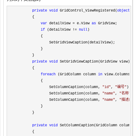
private
void
 GridControl_ViewRegistered(
object
 s
        {

var
 detailView = e.View 
as
 GridView;

if
 (detailView != 
null
)

            {

                SetGridViewCaption(detailView);

            }

        }

private
void
 SetGridViewCaption(GridView view)

        {

foreach
 (GridColumn column 
in
 view.Columns)

            {

                SetColumnCaption(column, 
"
id
"
, 
"
编号
"
);

                SetColumnCaption(column, 
"
name
"
, 
"
名称
"
);

                SetColumnCaption(column, 
"
name
"
, 
"
描述内容
            }

        }

private
void
 SetColumnCaption(GridColumn column,
        {
