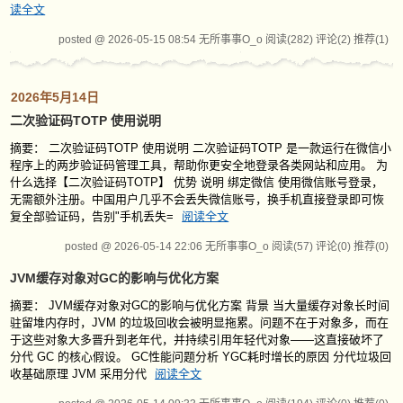
读全文
posted @ 2026-05-15 08:54 无所事事O_o
阅读(282)
评论(2)
推荐(1)
2026年5月14日
二次验证码TOTP 使用说明
摘要： 二次验证码TOTP 使用说明 二次验证码TOTP 是一款运行在微信小
程序上的两步验证码管理工具，帮助你更安全地登录各类网站和应用。 为
什么选择【二次验证码TOTP】 优势 说明 绑定微信 使用微信账号登录，
无需额外注册。中国用户几乎不会丢失微信账号，换手机直接登录即可恢
复全部验证码，告别"手机丢失=
阅读全文
posted @ 2026-05-14 22:06 无所事事O_o
阅读(57)
评论(0)
推荐(0)
JVM缓存对象对GC的影响与优化方案
摘要： JVM缓存对象对GC的影响与优化方案 背景 当大量缓存对象长时间
驻留堆内存时，JVM 的垃圾回收会被明显拖累。问题不在于对象多，而在
于这些对象大多晋升到老年代，并持续引用年轻代对象——这直接破坏了
分代 GC 的核心假设。 GC性能问题分析 YGC耗时增长的原因 分代垃圾回
收基础原理 JVM 采用分代
阅读全文