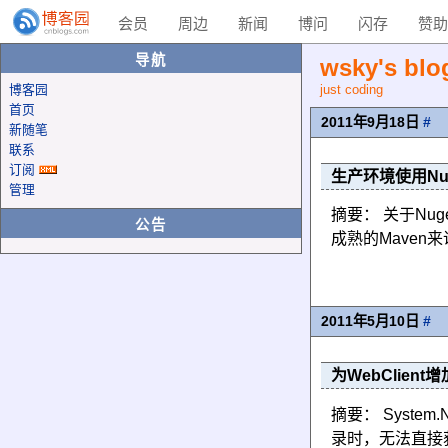
会员
周边
新闻
博问
闪存
赞助
导航
wsky's blo
博客园
just coding
首页
2011年9月18日
#
新随笔
联系
订阅
生产环境使用Nug
管理
摘要： 关于Nuge
公告
成熟的Mave
2011年5月10日
#
为WebClient增
摘要： Syste
录时，无法直接