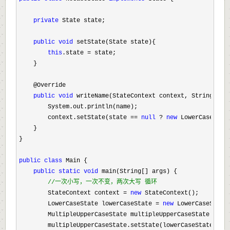
private
 State state;

public
void
 setState(State state){

this
.state =
 state;

    }

    @Override

public
void
 writeName(StateContext context, String name
        System.out.println(name);

        context.setState(state 
== 
null
 ? 
new
 LowerCaseState
    }

}

public
class
 Main {

public
static
void
 main(String[] args) {

//
一次小写，一次不变，两次大写 循环
        StateContext context = 
new
 StateContext();

        LowerCaseState lowerCaseState 
= 
new
 LowerCaseState(
        MultipleUpperCaseState multipleUpperCaseState 
= 
ne
        multipleUpperCaseState.setState(lowerCaseState);
