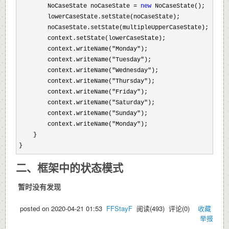
        NoCaseState noCaseState 
= 
new
 NoCaseState();

        lowerCaseState.setState(noCaseState);

        noCaseState.setState(multipleUpperCaseState);

        context.setState(lowerCaseState);

        context.writeName(
"Monday"
);

        context.writeName(
"Tuesday"
);

        context.writeName(
"Wednesday"
);

        context.writeName(
"Thursday"
);

        context.writeName(
"Friday"
);

        context.writeName(
"Saturday"
);

        context.writeName(
"Sunday"
);

        context.writeName(
"Monday"
);

    }

}
二、框架中的状态模式
暂时没有发现
posted on
2020-04-21 01:53
FFStayF
阅读(
493
) 评论(
0
)
收藏
举报