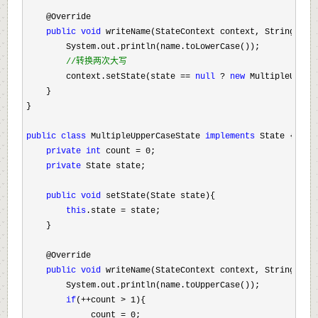
    @Override

public
void
 writeName(StateContext context, String name
        System.out.println(name.toLowerCase());

//
转换两次大写
        context.setState(state == 
null
 ? 
new
 MultipleUpperC
    }

}

public
class
 MultipleUpperCaseState 
implements
 State {

private
int
 count = 0
;

private
 State state;

public
void
 setState(State state){

this
.state =
 state;

    }

    @Override

public
void
 writeName(StateContext context, String name
        System.out.println(name.toUpperCase());

if
(++count > 1
){
             count = 0;
