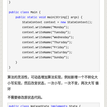
}

public
class
 Main {

public
static
void
 main(String[] args) {

        StateContext context 
= 
new
 StateContext();

        context.writeName(
"Monday"
);

        context.writeName(
"Tuesday"
);

        context.writeName(
"Wednesday"
);

        context.writeName(
"Thursday"
);

        context.writeName(
"Friday"
);

        context.writeName(
"Saturday"
);

        context.writeName(
"Sunday"
);

    }

}
算法的灵活性，可动态增加算法实现，例如新增一个不转化大
小写实现，然后改变状态，一次小写，一次不变，两次大写 循
环
不需要修改原状态代码。
public
class
 NoCaseState 
implements
 State {
