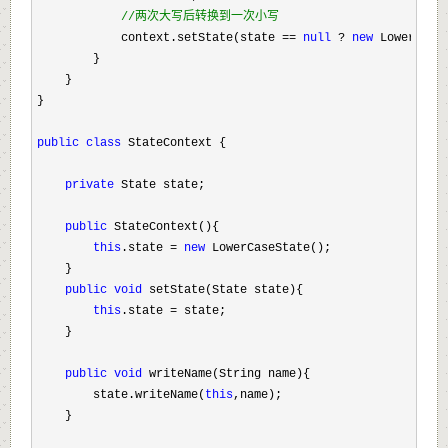
//
两次大写后转换到一次小写
            context.setState(state == 
null
 ? 
new
 LowerCaseS
        }

    }

}

public
class
 StateContext {

private
 State state;

public
 StateContext(){

this
.state = 
new
 LowerCaseState();

    }

public
void
 setState(State state){

this
.state =
 state;

    }

public
void
 writeName(String name){

        state.writeName(
this
,name);

    }
