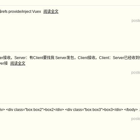
fs provide/inject Vuex
阅读全文
post
。Server：有Client要找我 Server发包，Client接收。Client：Server已经收到信
ver接
阅读全文
post
 <div class="box box2">box2</div> <div class="box box3">box3</div> </body> .bo
post