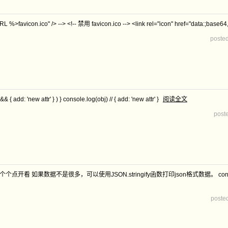
%>favicon.ico" /> --> <!-- 禁用 favicon.ico --> <link rel="icon" href="data:;base64
poste
&& { add: 'new attr' } ) } console.log(obj) // { add: 'new attr' }
阅读全文
post
数据不是很多，可以使用JSON.stringify函数打印json格式数据。 console.log(JSON.stri
poste