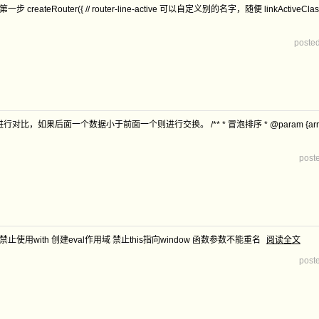
uter({ // router-line-active 可以自定义别的名字，随便 linkActiveClass: 'router-li
poste
数据小于前面一个则进行交换。 /** * 冒泡排序 * @param {array} arr */ function b
post
使用with 创建eval作用域 禁止this指向window 函数参数不能重名
阅读全文
post