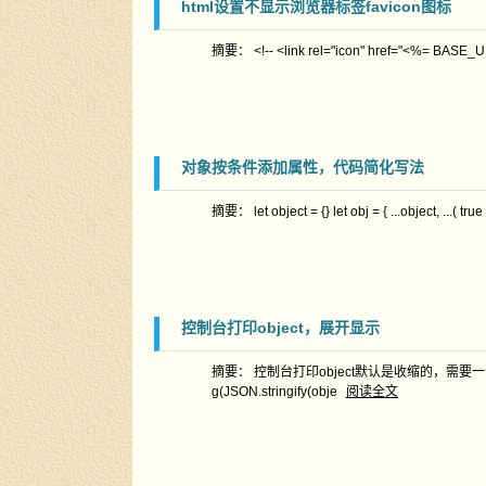
html设置不显示浏览器标签favicon图标
摘要： <!-- <link rel="icon" href="<%= BASE_URL 
对象按条件添加属性，代码简化写法
摘要： let object = {} let obj = { ...object, ...( true 
控制台打印object，展开显示
摘要： 控制台打印object默认是收缩的，需要一个个点开看 如果
g(JSON.stringify(obje
阅读全文