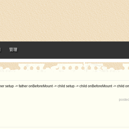
阅
管理
> father onBeforeMount -> child setup -> child onBeforeMount -> chil
poste