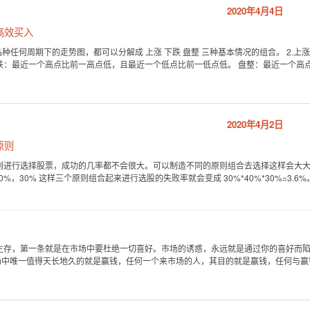
2020年4月4日
高效买入
何品种任何周期下的走势图，都可以分解成 上涨 下跌 盘整 三种基本情况的组合。 2
跌：最近一个高点比前一高点低，且最近一个低点比前一低点低。 盘整：最近一个高
2020年4月2日
原则
则进行选择股票，成功的几率都不会很大。可以制造不同的原则组合去选择这样会大大
0%，30% 这样三个原则组合起来进行选股的失败率就会变成 30%*40%*30%=3.
要生存，第一条就是在市场中要杜绝一切喜好。市场的诱惑，永远就是通过你的喜好而
场中唯一值得天长地久的就是赢钱，任何一个来市场的人，其目的就是赢钱，任何与赢