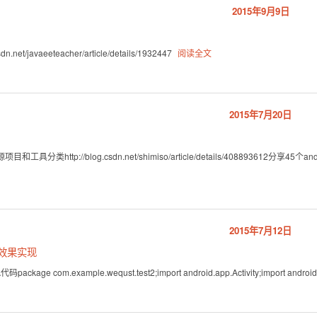
2015年9月9日
dn.net/javaeeteacher/article/details/1932447
阅读全文
2015年7月20日
和工具分类http://blog.csdn.net/shimiso/article/details/408893612分享45个andro
2015年7月12日
起效果实现
ackage com.example.wequst.test2;import android.app.Activity;import android.app