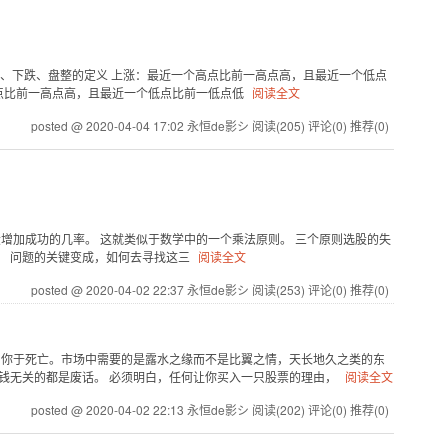
.上涨、下跌、盘整的定义 上涨：最近一个高点比前一高点高，且最近一个低点
点比前一高点高，且最近一个低点比前一低点低
阅读全文
posted @ 2020-04-04 17:02 永恒de影シ
阅读(205)
评论(0)
推荐(0)
增加成功的几率。 这就类似于数学中的一个乘法原则。 三个原则选股的失
6%。 问题的关键变成，如何去寻找这三
阅读全文
posted @ 2020-04-02 22:37 永恒de影シ
阅读(253)
评论(0)
推荐(0)
陷你于死亡。市场中需要的是露水之缘而不是比翼之情，天长地久之类的东
钱无关的都是废话。 必须明白，任何让你买入一只股票的理由，
阅读全文
posted @ 2020-04-02 22:13 永恒de影シ
阅读(202)
评论(0)
推荐(0)