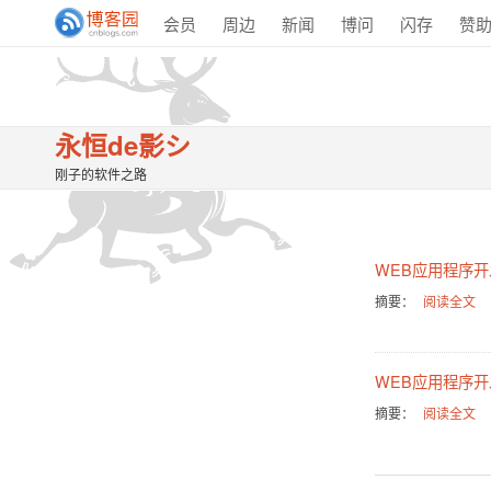
会员
周边
新闻
博问
闪存
赞
永恒de影シ
刚子的软件之路
WEB应用程序开发
摘要：
阅读全文
WEB应用程序开发1
摘要：
阅读全文