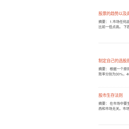
股票的趋势以及
摘要： 1.市场任
比前一低点高。 下
制定自己的选股
摘要： 根据一个原
败率分别为30%，4
股市生存法则
摘要： 在市场中
西和市场无关。市