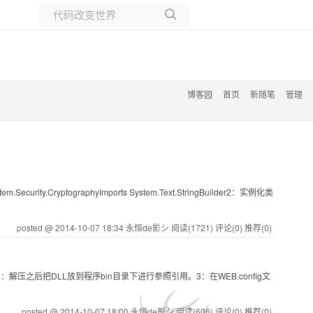
所有博客
当前博客
博客园
首页
新随笔
管理
m.Security.CryptographyImports System.Text.StringBuilder2：实例化类
posted @ 2014-10-07 18:34 永恒de影シ
阅读(1721)
评论(0)
推荐(0)
Pro.2.zip2：解压之后把DLL放到程序bin目录下进行参照引用。3：在WEB.config文
posted @ 2014-10-07 18:00 永恒de影シ
阅读(606)
评论(0)
推荐(0)