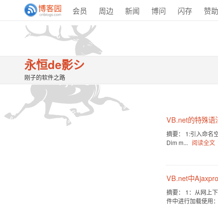
会员
周边
新闻
博问
闪存
赞
永恒de影シ
刚子的软件之路
VB.net的特殊
摘要： 1:引入命名空间（Imp
Dim m...
阅读全文
VB.net中Ajaxp
摘要： 1：从网上下载：A
件中进行加载使用：添