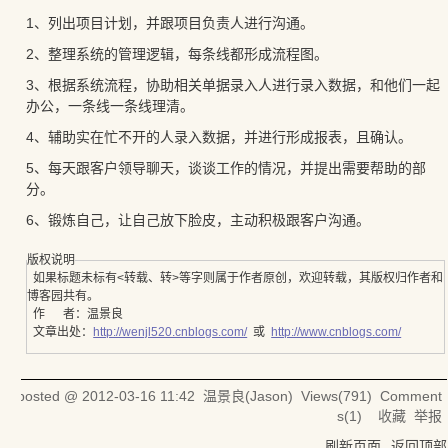
1、列出项目计划，并跟项目负责人进行沟通。
2、整理系统的管理逻辑，每条线都形成流程图。
3、根据系统流程，协助相关单据录入人进行录入数据，和他们一起
办公，一条线一条线理清。
4、辅助实在忙不开的人录入数据，并进行形成报表，且确认。
5、每天跟客户领导聊天，谈谈工作的情况，并提出需要帮助的部
分。
6、锻炼自己，让自己放下脸皮，主动积极跟客户沟通。
版权说明
如果标题未标有<转载、转>等字则属于作者原创，欢迎转载，其版权归作者和
博客园共有。
作 者：温景良
文章出处：
http://wenjl520.cnblogs.com/
或
http://www.cnblogs.com/
posted @
2012-03-16 11:42
温景良(Jason)
Views(
791
) Comment
s(
1
)
收藏
举报
刷新页面
返回顶部