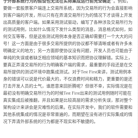
于外部系统行为的假设也无法在实际集成运行前完全确定"
。例如，
要做一套
股票客户端连上交易所系统
，因为交易所的行为会直接影响
到客户端的开发，所以只有在弄清交易所行为的情况下才谈得上开发
出高质量的客户端。如果采用测试驱动，编写了各种涉及交易所行为
的测试用例，比如什么情况下发什么类型的消息，消息格式如何，如
何交互等等，但是这些测试用例本身是否正确却需要打一个大大的问
号！这一方面是由于很多交易所提供的协议都不够清晰或者有许多未
明确定义的地方；另一方面即使协议没有问题，开发人员也可能由于
单纯的失误或者缺乏相应领域的基本知识而把协议理解错。实际上，
要真正弄清交易所的行为明确客户端的需求，最重要的手段还是在交
易所提供的测试环境中跑集成测试
。对于Test First来讲，测试用例本
身的错误可以说是代价最大的，不仅浪费时间和精力，更重要的是还
打击开发人员的士气，谁愿意来回折腾呢？但很不幸，实际情况是
在
最初没有明确交易所行为的时候Test First出来的测试用例随时可能在
真实集成后被推翻，并且如果是比较高层的需求分析失误，那对整个
架构设计来讲会是灾难性的后果。在实际开发中，我们的软件需要和
其他系统集成的情况是非常普遍的，而期望在没有进行实际集成的情
况下弄清外部系统的行为都是不现实和不敏捷的。