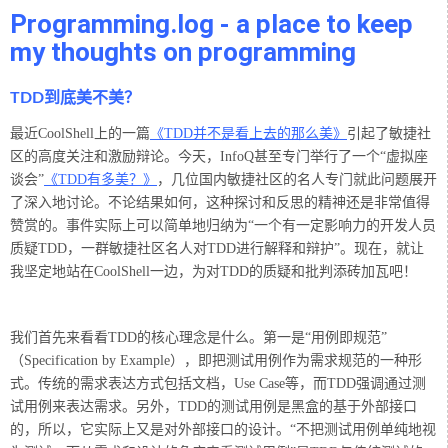
Programming.log - a place to keep
my thoughts on programming
TDD到底美不美？
最近CoolShell上的一篇
《TDD并不是看上去的那么美》
引起了敏捷社
区的高度关注和激励辩论。今天，InfoQ甚至专门举行了一个“虚拟座
谈会”
《TDD有多美？》
，几位国内敏捷社区的名人专门就此问题展开
了深入地讨论。不论结果如何，这种探讨和反思的精神还是非常值得
赞赏的。事件实际上可以简单地归纳为“一个有一定影响力的开发人员
质疑TDD，一群敏捷社区名人对TDD进行解释和辩护”。现在，就让
我坚定地站在CoolShell一边，为对TDD的质疑和批判添砖加瓦吧！
我们首先来看看TDD的核心理念是什么。第一是“用例即规范”
（Specification by Example），即把测试用例作为需求规范的一种形
式。传统的需求表达方式包括文档，Use Case等，而TDD强调通过测
试用例来表达需求。另外，TDD的测试用例是黑盒的基于外部接口
的，所以，它实际上又是对外部接口的设计。“不把测试用例单纯地视