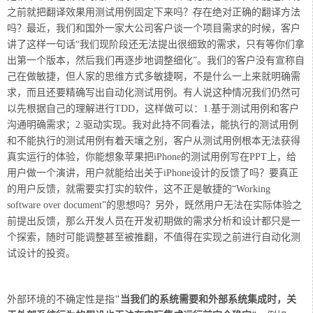
之前就把翻译效果用测试用例固定下来吗？存在绝对正确的翻译方法
吗？最近，我们和国外一家大公司客户谈一个项目需求的时候，客户
讲了这样一句话“我们现阶段还无法提出很细致的需求，只有等你们拿
出第一个版本，然后我们再逐步地调整细化”。我们的客户没有宣称自
己在做敏捷，但人家的思维方式多敏捷啊，不是什么一上来就明确需
求，而且还要精确写出自动化测试用例。有人说这种情况我们仍然可
以先根据自己的理解进行TDD，这样做可以：1.基于测试用例和客户
沟通明确需求；2.驱动实现。我对此持不同看法，能执行的测试用例
和不能执行的测试用例有着天壤之别，客户从测试用例根本无法获得
真实运行的体验，你能想象苹果把iPhone的测试用例写在PPT上，给
用户做一个演讲，用户就能给出关于iPhone设计的反馈了吗？要真正
的用户反馈，就需要实打实的软件，这不正是敏捷的“Working
software over document”的思想吗？另外，既然用户无法在实际体验之
前提出反馈，那么开发人员在开发初期做的需求分析和设计都只是一
个探索，随时可能调整甚至被推翻，不值得在实现之前进行自动化测
试设计的投资。
外部环境的不确定性是指
"当我们的系统需要和外部系统集成时
，关