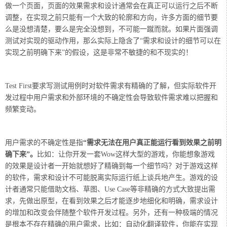
做一个页面，页面的效果需求和设计通常会在真正可以运行之后不断
调整，在实现之前只能有一个大致的轮廓和方向，许多方面的细节要
么是没想清楚，要么是完全没想到，不可能一蹴而就。如果片面强调
测试对实现的驱动作用，那么实际上隐含了“需求和设计的细节可以在
实现之前明确下来”的假设，这是非常不敏捷的和不现实的！
Test First要求写测试用例时对软件需求有精确的了解，但实际软件开
发过程中用户需求和外部环境的不确定性会导致软件需求难以把握和
频繁变动。
用户需求的不确定性是指
“需求无法在用户真正能运行看到效果之前明
确下来”
。
比如：让你开发一套Wow这样大型的游戏，你能想象游戏
的效果是设计者一开始就想好了精确到每一个细节吗？对于游戏这样
的软件，需求和设计不可能脱离实际运行纸上谈兵地产生。
游戏的设
计者通常只能借助文档、草图、Use Case等非精确的方式大致提出需
求，先做出原型，在看到效果之后才能逐步地细化和明确，需求设计
的增加和改变会伴随整个软件开发过程。另外，还有一种极端的情况
是根本不存在精确的用户需求，比如：自动化翻译软件，你能在实现