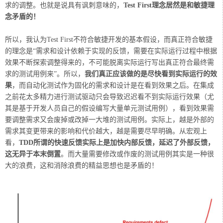
求的调整。也就是说具有讽刺意味的，
Test First理念居然是和敏捷理
念矛盾的！
所以，我认为Test First不符合敏捷开发的基本假设，而真正符合敏捷
的理念是“需求和设计依赖于实现的反馈，需要在实际运行过程中根据
效果不断探索调整得来的，不可能脱离实际运行写出真正符合最终需
求的测试用例来”。所以，
我们真正应该做的是尽快看到实际运行的效
果
，而自动化测试作为固化的需求和设计是在看到效果之后。在集成
之前花太多精力进行测试驱动只会导致迟迟看不到实际运行效果（尤
其是基于开发人员自己的假设编写大量单元测试用例），看到效果需
要调整需求又会废掉或改掉一大堆的测试用例。实际上，越是外部的
需求其变更带来的影响和代价越大，越是需要尽早明确。从宏观上
看，
TDD所谓的快速反馈实际上是加快内部反馈，延迟了外部反馈，
这无异于本末倒置
。而大量需要修改或作废的测试用例其实是一种很
大的浪费，这和消除浪费的精益思想也是矛盾的！