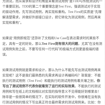
为测试，而从需求和设计的角度来看测试用例”
是TDD与传统测试的一
个重要区别。TDD的第二个重要理念是Test First，强调测试对于实现
的驱动作用，先写测试用例，再实现和重构。Test First的实质是“先理
解清楚需求，并做好外部接口设计，把它转化为测试用例，然后再来
实现和重构”。
如果说“用例即规范”还弥补了文档和Use Case在表达需求时的某些不
足，具有一定的好处，那么
Test First则有很大的问题
，尤其“在没有测
试用例失败之前，不要写任何一行代码”的极端方式则更是极端的错
误。
如果测试用例就是需求和设计，那么为什么不能先写出测试用例再来
实现呢？这不是我们最熟悉的先需求再设计再编码吗？答案是：
不能
执行的测试用例（Test First）和能执行的测试用例有着天壤之别，
你
写出了测试用例不代表你就看到了运行的实际效果
。不能执行的测试
用例和写在纸上的文档相比对实现的指导意义不见得能好到哪里去！
除非是一些很简单的情况下，在实际的软件开发中，你很难在没有执
行测试用例的情况下写出真正符合最终需求的测试用例来。比如：你