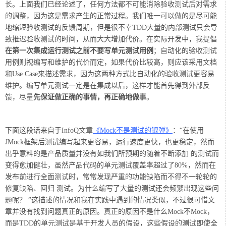
长。上面我们已经论述了，任何方法都不可能消除验收测试后对需求
的调整，因为这是需求产生的正常过程。我们唯一可以做的是尽可能
地缩短验收测试的反馈周期，但是很不幸TDD大量的内部测试只会导
致推迟验收测试的时间，从而大大增加代价。
在实际开发中，我提倡
在第一次集成运行测试之前不要写单元测试用例
；自动化的验收测试
用例则视编写和维护的代价而定，如果代价比较高，则应该采用文档
和Use Case来描述需求，因为这两种方式比自动化的验收测试更容易
维护。编写单元测试一定是在集成以后，这样才能首先得到外部反
馈，尽量
先保证做正确的事情，再正确地做事
。
下面这段话来自于InfoQ文章
《Mock不是测试的银弹》
：“在使用
JMock框架后测试编写起来更容易，运行速度更快，也更稳定，然而
出乎意料的是产品质量并没有如我们所预期的随着不断添加 的测试而
变得愈加健壮，虽然产品代码的单元测试覆盖率超过了80%，然而在
发布前进行全面测试时，常常发现严重的功能缺陷而不得不一轮轮的
修复缺陷、回归 测试。为什么编写了大量的测试还会频繁出现这些问
题呢？ ”这描述的情况和我在实践中遇到的情况类似，不过很可惜文
章并没有找到问题真正的原因。真正的原因不是什么Mock不Mock，
而是TDD的单元测试是基于开发人员的假设，这些假设的测试即使全