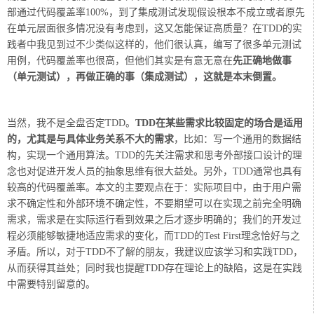
部通过代码覆盖率100%，到了集成测试发现假设根本不成立或者原先
在单元层面很多情况没有考虑到，这又怎能保证高质量？在TDD的实
践者中我见到过不少类似这样的，他们很认真，编写了很多单元测试
用例，代码覆盖率也很高，但他们其实是有意无意在
先正确地做事
（单元测试），再做正确的事（集成测试），这就是本末倒置。
当然，我不是全盘否定TDD。
TDD在某些需求比较固定的场合是适用
的，尤其是与具体业务关系不大的需求
，比如：写一个通用的数据结
构，实现一个通用算法。TDD的先关注需求和思考外部接口设计的理
念也对促进开发人员的抽象思维有很大益处。另外，TDD通常也具有
较高的代码覆盖率。本文的主要观点在于：实际项目中，由于用户需
求不确定性和外部环境不确定性，不要期望可以在实现之前完全明确
需求，需求是在实际运行看到效果之后才逐步明确的；我们的开发过
程必须能够敏捷地适应需求的变化，而TDD的Test First理念恰好与之
矛盾。所以，对于TDD不了解的朋友，我建议应该学习和实践TDD，
从而获得其益处；同时我也提醒TDD存在理论上的缺陷，这是在实践
中需要特别留意的。