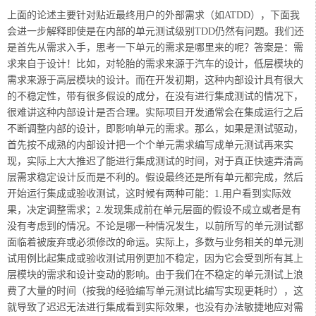
上面的论述主要针对贴近最终用户的外部需求（如ATDD），下面我
会进一步解释即使是在内部的单元测试级别TDD仍然有问题。我们还
是首先从需求入手，思考一下单元的需求是哪里来的呢？答案是：需
求来自于设计！比如，对轮胎的需求来源于汽车的设计，低层模块的
需求来源于高层模块的设计。而在开发初期，这种内部设计具有很大
的不稳定性，带有很多假设的成分，在没有进行集成测试的情况下，
很难讲这种内部设计是否合理。实际项目开发通常会在集成运行之后
不断调整内部的设计，即影响单元的需求。那么，如果是测试驱动，
首先按不成熟的内部设计把一个个单元需求编写成单元测试再来实
现，实际上大大推迟了能进行集成测试的时间，对于真正快速弄清高
层需求稳定设计反而是不利的。假设最终还是所有单元都完成，然后
开始运行集成或验收测试，这时候有两种可能：1.用户看到实际效
果，决定调整需求；2.发现集成前在单元层面的假设不成立或者是有
没有考虑到的情况。不论是哪一种情况发生，以前所写的单元测试都
面临着被废弃或必须修改的命运。实际上，多数与业务相关的单元测
试用例比起集成或验收测试用例更加不稳定，因为它会受到所有其上
层模块的需求和设计变动的影响。由于我们在不稳定的单元测试上浪
费了大量的时间（按我的经验编写单元测试比编写实现更耗时），这
就导致了迟迟无法进行集成看到实际效果，也没有办法敏捷地应对需