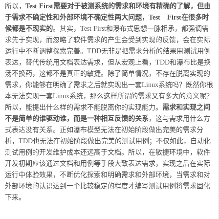
所以，
Test First需要对于被测系统的需求和环境有精确的了解，但由
于需求不确定性和外部环境不确定性两大问题，Test First在很多时
候都是不现实的
。其实，Test First和瀑布式思想一脉相承，都强调需
求先于实现，而忽略了软件需求的产生会受到实现的反馈，会在实际
运行中不断调整探索完善。TDD无非是把需求分析的结果用测试用例
表达，替代传统用文档表达需求，但从宏观上看，TDD和瀑布比是换
汤不换药，这都不是真正的敏捷。除了简单情况，不存在脱离实现的
需求，你能够在明确了需求之后就实现出一套Linux系统吗？既然你根
本无法实现一套Linux系统，那么这样所谓的需求又有多大的意义呢？
所以，能提出什么样的需求不能脱离你的实现能力。
需求和实现之间
不是简单的谁驱动谁，而是一种相互反馈的关系
，这与需求用什么方
式表达没有关系。正如瀑布模型无法在初始阶段做出完美的需求分
析，TDD也无法在初始阶段做出完美的测试用例；不仅如此，自动化
测试用例的开发维护成本还远高于文档。所以，在敏捷环境中，软件
开发初期应该通过文档和用例等手段大致表达需求，实现之后在实际
运行中体验效果，不断优化探索和明确需求和外部环境，当需求和对
外部环境的认识达到一个比较稳定的程度才编写测试用例将需求固化
下来。