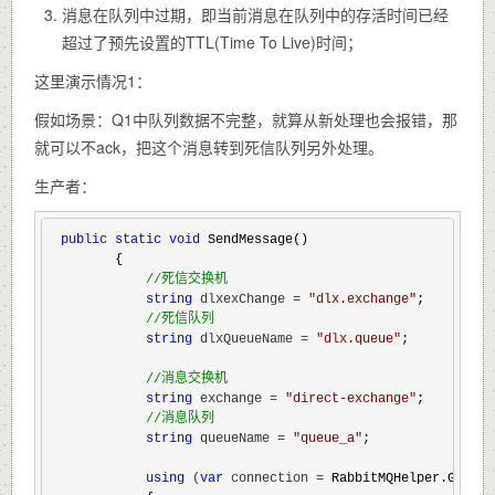
消息在队列中过期，即当前消息在队列中的存活时间已经
超过了预先设置的TTL(Time To Live)时间；
这里演示情况1：
假如场景：Q1中队列数据不完整，就算从新处理也会报错，那
就可以不ack，把这个消息转到死信队列另外处理。
生产者：
public
static
void
 SendMessage()

        {

//
死信交换机
string
 dlxexChange = 
"
dlx.exchange
"
;

//
死信队列
string
 dlxQueueName = 
"
dlx.queue
"
;

//
消息交换机
string
 exchange = 
"
direct-exchange
"
;

//
消息队列
string
 queueName = 
"
queue_a
"
;

using
 (
var
 connection =
 RabbitMQHelper.GetCon