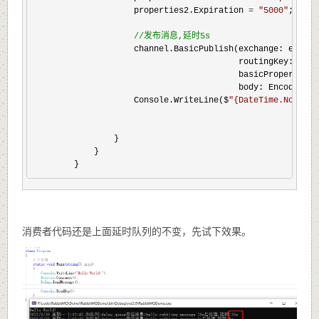
                    properties2.Expiration 
= 
"
5000
"
;//消息
//
发布消息,延时5s
                    channel.BasicPublish(exchange: exchang
                                         routingKey: queue
                                         basicProperties: 
                                         body: Encoding.U
                    Console.WriteLine($
"
{DateTime.Now},
                }

            }

        }
消费者代码还是上面延时队列的不变，先试下效果。