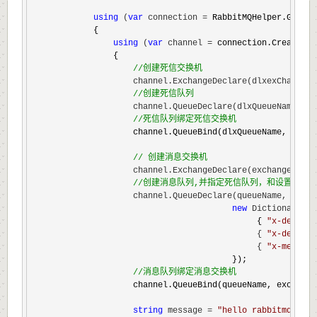
using
 (
var
 connection =
 RabbitMQHelper.GetCon
            {

using
 (
var
 channel =
 connection.CreateMode
                {

//
创建死信交换机
                    channel.ExchangeDeclare(dlxexChange, 
//
创建死信队列
                    channel.QueueDeclare(dlxQueueName, du
//
死信队列绑定死信交换机
                    channel.QueueBind(dlxQueueName, dlxex
//
 创建消息交换机
                    channel.ExchangeDeclare(exchange, typ
//
创建消息队列,并指定死信队列，和设置这个队
                    channel.QueueDeclare(queueName, durab
new
 Dictionary<
st
                                             { 
"
x-dead-le
                                             { 
"
x-dead-le
                                             { 
"
x-message
                                        });

//
消息队列绑定消息交换机
                    channel.QueueBind(queueName, exchange
string
 message = 
"
hello rabbitmq mess