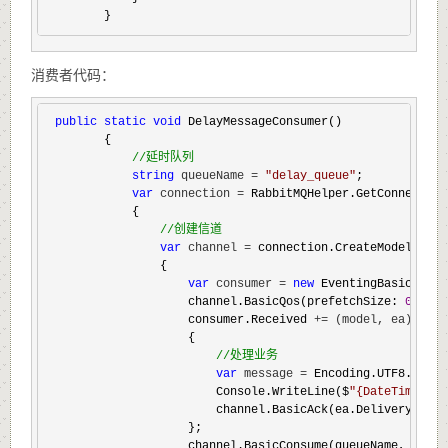
        }
消费者代码：
public
static
void
 DelayMessageConsumer()

        {

//
延时队列
string
 queueName = 
"
delay_queue
"
;

var
 connection =
 RabbitMQHelper.GetConnection(
            {

//
创建信道
var
 channel =
 connection.CreateModel();

                {

var
 consumer = 
new
 EventingBasicConsu
                    channel.BasicQos(prefetchSize: 
0
, pre
                    consumer.Received 
+= (model, ea) =>
                    {

//
处理业务
var
 message =
 Encoding.UTF8.GetSt
                        Console.WriteLine($
"
{DateTime.N
                        channel.BasicAck(ea.DeliveryTag, 
                    };

                    channel.BasicConsume(queueName, autoA