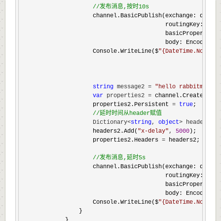
//
发布消息,按时10s
                    channel.BasicPublish(exchange: delayEx
                                         routingKey: delay
                                         basicProperties: 
                                         body: Encoding.U
                    Console.WriteLine($
"
{DateTime.Now},
string
 message2 = 
"
hello rabbitmq m
var
 properties2 =
 channel.CreateBasic
                    properties2.Persistent 
= 
true
;

//
延时时间从header赋值
                    Dictionary<
string
, 
object
> headers2 =
                    headers2.Add(
"
x-delay
"
, 
5000
);

                    properties2.Headers 
=
 headers2;

//
发布消息,延时5s
                    channel.BasicPublish(exchange: delayEx
                                         routingKey: delay
                                         basicProperties: 
                                         body: Encoding.U
                    Console.WriteLine($
"
{DateTime.Now},
                }

            }
