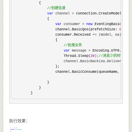
            {

//
创建信道
var
 channel =
 connection.CreateModel();

                {

var
 consumer = 
new
 EventingBasicConsu
                    channel.BasicQos(prefetchSize: 
0
, pre
                    consumer.Received 
+= (model, ea) =>
                    {

//
处理业务
var
 message =
 Encoding.UTF8.GetSt
                        Thread.Sleep(
20
);
//
消息少的时候可以
                        channel.BasicNack(ea.DeliveryTag,
                    };

                    channel.BasicConsume(queueName, autoA
                }

            }

        }
执行效果：