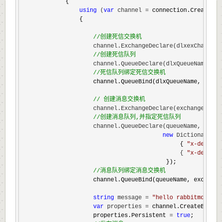
            {

using
 (
var
 channel =
 connection.CreateMode
                {

//
创建死信交换机
                    channel.ExchangeDeclare(dlxexChange, 
//
创建死信队列
                    channel.QueueDeclare(dlxQueueName, du
//
死信队列绑定死信交换机
                    channel.QueueBind(dlxQueueName, dlxex
//
 创建消息交换机
                    channel.ExchangeDeclare(exchange, typ
//
创建消息队列,并指定死信队列
                    channel.QueueDeclare(queueName, durab
new
 Dictionary<
st
                                             { 
"
x-dead-le
                                             { 
"
x-dead-le
                                         });

//
消息队列绑定消息交换机
                    channel.QueueBind(queueName, exchange
string
 message = 
"
hello rabbitmq mess
var
 properties =
 channel.CreateBasicP
                    properties.Persistent 
= 
true
;
