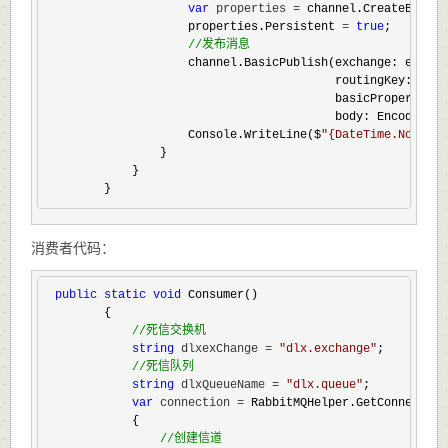
var
 properties =
 channel.CreateBasicP
                    properties.Persistent 
= 
true
;

//
发布消息
                    channel.BasicPublish(exchange: exchang
                                         routingKey: queue
                                         basicProperties: 
                                         body: Encoding.U
                    Console.WriteLine($
"
{DateTime.Now},
                }

            }

        }
消费者代码：
public
static
void
 Consumer()

        {

//
死信交换机
string
 dlxexChange = 
"
dlx.exchange
"
;

//
死信队列
string
 dlxQueueName = 
"
dlx.queue
"
;

var
 connection =
 RabbitMQHelper.GetConnection(
            {

//
创建信道