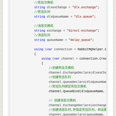
//
死信交换机
string
 dlxexChange = 
"
dlx.exchange
"
;

//
死信队列
string
 dlxQueueName = 
"
dlx.queue
"
;

//
消息交换机
string
 exchange = 
"
direct-exchange
"
;

//
消息队列
string
 queueName = 
"
delay_queue
"
;

using
 (
var
 connection =
 RabbitMQHelper.GetCon
            {

using
 (
var
 channel =
 connection.CreateMode
                {

//
创建死信交换机
                    channel.ExchangeDeclare(dlxexChange, 
//
创建死信队列
                    channel.QueueDeclare(dlxQueueName, du
//
死信队列绑定死信交换机
                    channel.QueueBind(dlxQueueName, dlxex
//
 创建消息交换机
                    channel.ExchangeDeclare(exchange, typ
//
创建消息队列,并指定死信队列，和设置这个队
                    channel.QueueDeclare(queueName, durab