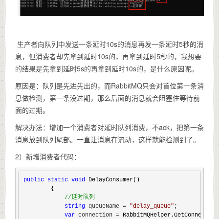
生产者向队列中发送一条延时10s的消息再发一条延时5秒的消
息，但消费者却先拿到延时10s的，再拿到延时5秒的，我想要
的结果是先拿到延时5s的再拿到延时10s的，是什么原因呢。
原因是：队列是先进先出的，而RabbitMQ只会对首位第一条消
息做检测，第一条没过期，那么后面的消息就会阻塞住等待前
面的过期。
解决办法：增加一个消费者对延时队列消费，不ack，把第一条
消息放到队列尾部。一直让消息在流动，这样就能检测到了。
2）新增消费者代码：
public
static
void
 DelayConsumer()

        {

//
延时队列
string
 queueName = 
"
delay_queue
"
;

var
 connection =
 RabbitMQHelper.GetConnection(