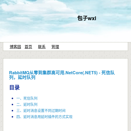
包子wxl
博客园
首页
联系
管理
RabbitMQ从零到集群高可用.NetCore(.NET5) - 死信队
列，延时队列
目录
一、死信队列
二、延时队列
三、延时消息设置不同过期时间
四、延时消息用延时插件的方式实现