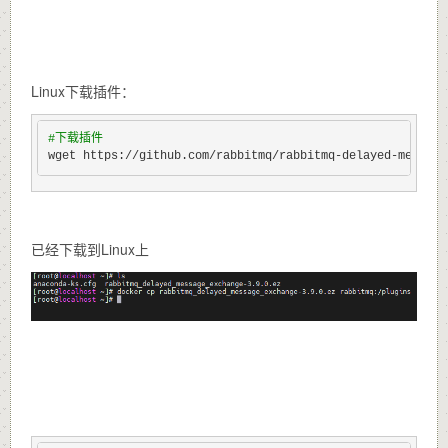
Linux下载插件：
#
下载插件
wget https://github.com/rabbitmq/rabbitmq-delayed-message
已经下载到Linux上