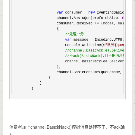
var
 consumer = 
new
 EventingBasicConsu
                    channel.BasicQos(prefetchSize: 
0
, pre
                    consumer.Received 
+= (model, ea) =>
                    {

//
处理业务
var
 message =
 Encoding.UTF8.GetSt
                        Console.WriteLine($
"
队列{queueNa
//
channel.BasicAck(ea.DeliveryTag
//
不ack(BasicNack),且不把消息放回队列(
                        channel.BasicNack(ea.DeliveryTag,
                    };

                    channel.BasicConsume(queueName, autoA
                }

            }

        }
消费者加上channel.BasickNack()模拟消息处理不了，不ack确
认。