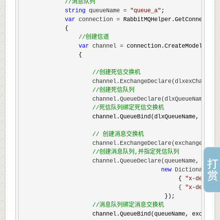
//
消息队列
string
 queueName = 
"
queue_a
"
;

var
 connection =
 RabbitMQHelper.GetConnection(
            {

//
创建信道
var
 channel =
 connection.CreateModel();

                {

//
创建死信交换机
                    channel.ExchangeDeclare(dlxexChange, 
//
创建死信队列
                    channel.QueueDeclare(dlxQueueName, du
//
死信队列绑定死信交换机
                    channel.QueueBind(dlxQueueName, dlxex
//
 创建消息交换机
                    channel.ExchangeDeclare(exchange, typ
//
创建消息队列,并指定死信队列
                    channel.QueueDeclare(queueName, durab
new
 Dictionary<
st
                                             { 
"
x-dead-le
                                             { 
"
x-dead-le
                                         });

//
消息队列绑定消息交换机
                    channel.QueueBind(queueName, exchange