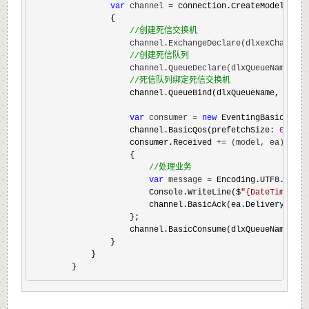
var
 channel =
 connection.CreateModel();

                {

//
创建死信交换机
                    channel.ExchangeDeclare(dlxexChange, 
//
创建死信队列
                    channel.QueueDeclare(dlxQueueName, du
//
死信队列绑定死信交换机
                    channel.QueueBind(dlxQueueName, dlxex
var
 consumer = 
new
 EventingBasicConsu
                    channel.BasicQos(prefetchSize: 
0
, pre
                    consumer.Received 
+= (model, ea) =>
                    {

//
处理业务
var
 message =
 Encoding.UTF8.GetSt
                        Console.WriteLine($
"
{DateTime.N
                        channel.BasicAck(ea.DeliveryTag, 
                    };

                    channel.BasicConsume(dlxQueueName, au
                }

            }

        }