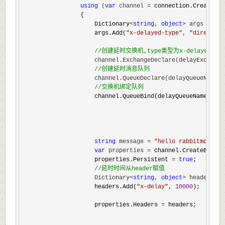
using
 (
var
 channel =
 connection.CreateMode
                {

                    Dictionary
<
string
, 
object
> args = 
new
                    args.Add(
"
x-delayed-type
"
, 
"
direct
"
);
//
创建延时交换机,type类型为x-delayed-mes
                    channel.ExchangeDeclare(delayExchange
//
创建延时消息队列
                    channel.QueueDeclare(delayQueueName, 
//
交换机绑定队列
                    channel.QueueBind(delayQueueName, del
string
 message = 
"
hello rabbitmq me
var
 properties =
 channel.CreateBasicP
                    properties.Persistent 
= 
true
;

//
延时时间从header赋值
                    Dictionary<
string
, 
object
> headers = 
                    headers.Add(
"
x-delay
"
, 
10000
);

                    properties.Headers 
=
 headers;
