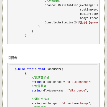
//
发布消息
                    channel.BasicPublish(exchange: exchang
                                         routingKey: queue
                                         basicProperties: 
                                         body: Encoding.U
                    Console.WriteLine($
"
向队列:{queueName
                }

            }

        }
消费者：
public
static
void
 Consumer()

        {

//
死信交换机
string
 dlxexChange = 
"
dlx.exchange
"
;

//
死信队列
string
 dlxQueueName = 
"
dlx.queue
"
;

//
消息交换机
string
 exchange = 
"
direct-exchange
"
;
