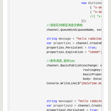
new
 Dictionary<
st
                                             { 
"
x-dead-le
                                             { 
"
x-dead-le
//
{ "x-messa
                                        });

//
消息队列绑定消息交换机
                    channel.QueueBind(queueName, exchange
string
 message = 
"
hello rabbitmq me
var
 properties =
 channel.CreateBasicP
                    properties.Persistent 
= 
true
;

                    properties.Expiration 
= 
"
10000
"
;//消
//
发布消息,延时10s
                    channel.BasicPublish(exchange: exchang
                                         routingKey: queue
                                         basicProperties: 
                                         body: Encoding.U
                    Console.WriteLine($
"
{DateTime.Now},
string
 message2 = 
"
hello rabbitmq m
var
 properties2 =
 channel.CreateBasic
                    properties2.Persistent 
= 
true
;
