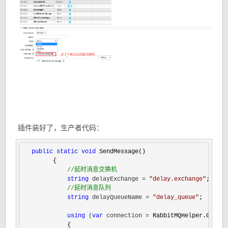
插件装好了，生产者代码：
public
static
void
 SendMessage()

        {

//
延时消息交换机
string
 delayExchange = 
"
delay.exchange
"
;

//
延时消息队列
string
 delayQueueName = 
"
delay_queue
"
;

using
 (
var
 connection =
 RabbitMQHelper.GetCon
            {
