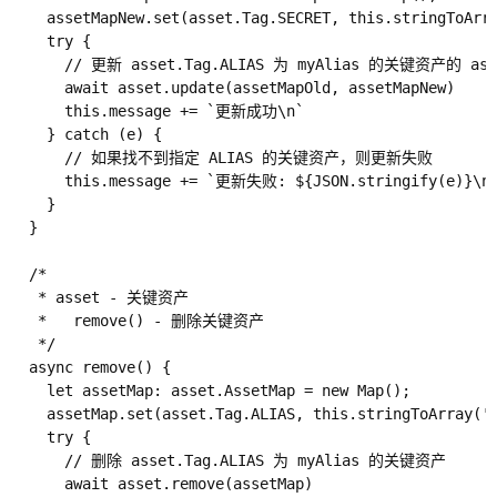
    assetMapNew.set(asset.Tag.SECRET, this.stringToArra
    try {

      // 更新 asset.Tag.ALIAS 为 myAlias 的关键资产的 asse
      await asset.update(assetMapOld, assetMapNew)

      this.message += `更新成功\n`

    } catch (e) {

      // 如果找不到指定 ALIAS 的关键资产，则更新失败

      this.message += `更新失败: ${JSON.stringify(e)}\n`
    }

  }

  /*

   * asset - 关键资产

   *   remove() - 删除关键资产

   */

  async remove() {

    let assetMap: asset.AssetMap = new Map();

    assetMap.set(asset.Tag.ALIAS, this.stringToArray('m
    try {

      // 删除 asset.Tag.ALIAS 为 myAlias 的关键资产

      await asset.remove(assetMap)
