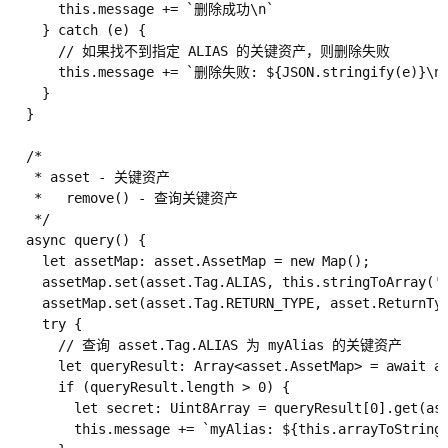
      this.message += `删除成功\n`

    } catch (e) {

      // 如果找不到指定 ALIAS 的关键资产，则删除失败

      this.message += `删除失败: ${JSON.stringify(e)}\n`
    }

  }

  /*

   * asset - 关键资产

   *   remove() - 查询关键资产

   */

  async query() {

    let assetMap: asset.AssetMap = new Map();

    assetMap.set(asset.Tag.ALIAS, this.stringToArray('m
    assetMap.set(asset.Tag.RETURN_TYPE, asset.Re
    try {

      // 查询 asset.Tag.ALIAS 为 myAlias 的关键资产

      let queryResult: Array<asset.AssetMap> = await as
      if (queryResult.length > 0) {

        let secret: Uint8Array = queryResult[0].get(ass
        this.message += `myAlias: ${this.arrayToString(