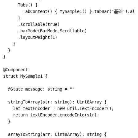
      Tabs() {

        TabContent() { MySample1() }.tabBar('基础').alig
      }

      .scrollable(true)

      .barMode(BarMode.Scrollable)

      .layoutWeight(1)

    }

  }

}

@Component

struct MySample1 {

  @State message: string = ""

  stringToArray(str: string): Uint8Array {

    let textEncoder = new util.TextEncoder();

    return textEncoder.encodeInto(str);

  }

  arrayToString(arr: Uint8Array): string {
