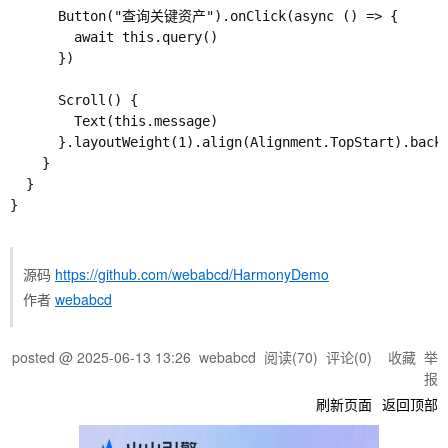
      Button("查询关键资产").onClick(async () => {

        await this.query()

      })

      Scroll() {

        Text(this.message)

      }.layoutWeight(1).align(Alignment.TopStart).backg
    }

  }

}

源码
https://github.com/webabcd/HarmonyDemo
作者
webabcd
posted @
2025-06-13 13:26
webabcd
阅读(
70
) 评论(
0
)
收藏
举
报
刷新页面
返回顶部