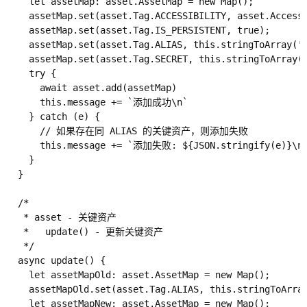
    let assetMap: asset.AssetMap = new Map();

    assetMap.set(asset.Tag.ACCESSIBILITY, asset.Accessi
    assetMap.set(asset.Tag.IS_PERSISTENT, true);

    assetMap.set(asset.Tag.ALIAS, this.stringToArray('m
    assetMap.set(asset.Tag.SECRET, this.stringToArray(`
    try {

      await asset.add(assetMap)

      this.message += `添加成功\n`

    } catch (e) {

      // 如果存在同 ALIAS 的关键资产，则添加失败

      this.message += `添加失败: ${JSON.stringify(e)}\n`
    }

  }

  /*

   * asset - 关键资产

   *   update() - 更新关键资产

   */

  async update() {

    let assetMapOld: asset.AssetMap = new Map();

    assetMapOld.set(asset.Tag.ALIAS, this.stringToArray
    let assetMapNew: asset.AssetMap = new Map();
