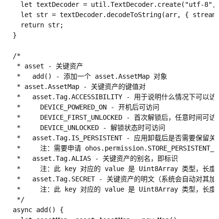
    let textDecoder = util.TextDecoder.create("utf-8", 
    let str = textDecoder.decodeToString(arr, { stream:
    return str;

  }

  /*

   * asset - 关键资产

   *   add() - 添加一个 asset.AssetMap 对象

   * asset.AssetMap - 关键资产的键值对

   *   asset.Tag.ACCESSIBILITY - 用于说明什么情况下可以访
   *     DEVICE_POWERED_ON - 开机后可访问

   *     DEVICE_FIRST_UNLOCKED - 首次解锁后，任意时间可访问
   *     DEVICE_UNLOCKED - 解锁状态时可访问

   *   asset.Tag.IS_PERSISTENT - 应用卸载后是否需要保留关
   *     注：需要申请 ohos.permission.STORE_PERSISTEN
   *   asset.Tag.ALIAS - 关键资产的别名，即标识

   *     注：此 key 对应的 value 是 Uint8Array 类型，长度为
   *   asset.Tag.SECRET - 关键资产的明文（系统会自动对其
   *     注：此 key 对应的 value 是 Uint8Array 类型，长度为
   */

  async add() {
