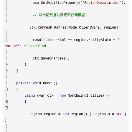
ose.SetModifiedProperty(
"
RegionDescription
"
);
//
以当前数据为准更新存储模型
ctx.Refresh(RefreshMode.ClientWins, region);
result.InnerHtml
+=
region.EntityState
+
"
<br />
"
;
//
Modified
ctx.SaveChanges();
}
}
private
void
Demo5()
{
using
(var ctx
=
new
NorthwindEntities())
{
Region region
=
new
Region()
{ RegionID
=
100
}
;