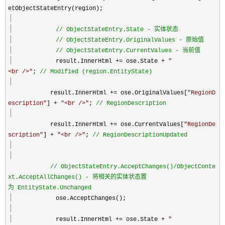
etObjectStateEntry(region);
//
ObjectStateEntry.State - 实体状态
//
ObjectStateEntry.OriginalValues - 原始值
//
ObjectStateEntry.CurrentValues - 当前值
result.InnerHtml
+=
ose.State
+
"
<br />
"
;
//
Modified (region.EntityState)
result.InnerHtml
+=
ose.OriginalValues[
"
RegionD
escription
"
]
+
"
<br />
"
;
//
RegionDescription
result.InnerHtml
+=
ose.CurrentValues[
"
RegionDe
scription
"
]
+
"
<br />
"
;
//
RegionDescriptionUpdated
//
ObjectStateEntry.AcceptChanges()/ObjectConte
xt.AcceptAllChanges() - 将相关的实体状态置
为 EntityState.Unchanged
ose.AcceptChanges();
result.InnerHtml
+=
ose.State
+
"