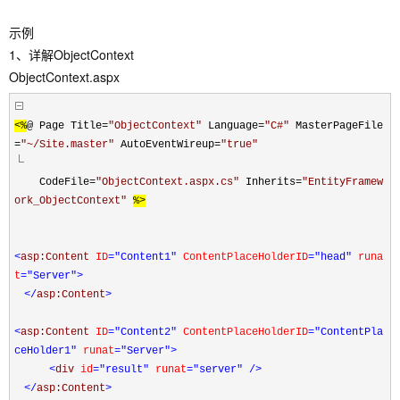
示例
1、详解ObjectContext
ObjectContext.aspx
<%
@ Page Title
=
"
ObjectContext
"
Language
=
"
C#
"
MasterPageFile
=
"
~/Site.master
"
AutoEventWireup
=
"
true
"
CodeFile
=
"
ObjectContext.aspx.cs
"
Inherits
=
"
EntityFramew
ork_ObjectContext
"
%>
<
asp:Content
ID
="Content1"
ContentPlaceHolderID
="head"
runa
t
="Server"
>
</
asp:Content
>
<
asp:Content
ID
="Content2"
ContentPlaceHolderID
="ContentPla
ceHolder1"
runat
="Server"
>
<
div
id
="result"
runat
="server"
/>
</
asp:Content
>