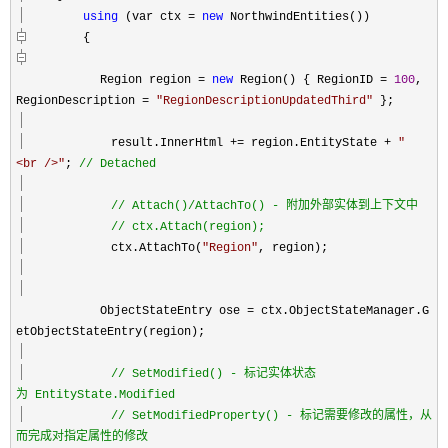
using
(var ctx
=
new
NorthwindEntities())
{
Region region
=
new
Region()
{ RegionID
=
100
,
RegionDescription
=
"
RegionDescriptionUpdatedThird
"
}
;
result.InnerHtml
+=
region.EntityState
+
"
<br />
"
;
//
Detached
//
Attach()/AttachTo() - 附加外部实体到上下文中
//
ctx.Attach(region);
ctx.AttachTo(
"
Region
"
, region);
ObjectStateEntry ose
=
ctx.ObjectStateManager.G
etObjectStateEntry(region);
//
SetModified() - 标记实体状态
为 EntityState.Modified
//
SetModifiedProperty() - 标记需要修改的属性，从
而完成对指定属性的修改