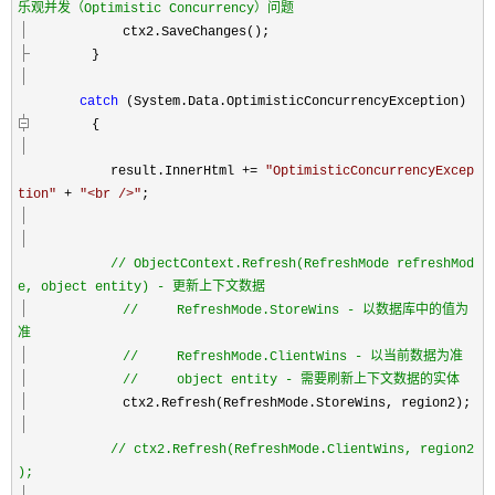
乐观并发（Optimistic Concurrency）问题
ctx2.SaveChanges();
}
catch
(System.Data.OptimisticConcurrencyException)
{
result.InnerHtml
+=
"
OptimisticConcurrencyExcep
tion
"
+
"
<br />
"
;
//
ObjectContext.Refresh(RefreshMode refreshMod
e, object entity) - 更新上下文数据
//
RefreshMode.StoreWins - 以数据库中的值为
准
//
RefreshMode.ClientWins - 以当前数据为准
//
object entity - 需要刷新上下文数据的实体
ctx2.Refresh(RefreshMode.StoreWins, region2);
//
ctx2.Refresh(RefreshMode.ClientWins, region2
);