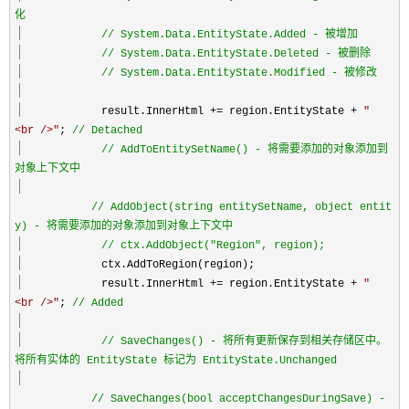
化
//
System.Data.EntityState.Added - 被增加
//
System.Data.EntityState.Deleted - 被删除
//
System.Data.EntityState.Modified - 被修改
result.InnerHtml
+=
region.EntityState
+
"
<br />
"
;
//
Detached
//
AddToEntitySetName() - 将需要添加的对象添加到
对象上下文中
//
AddObject(string entitySetName, object entit
y) - 将需要添加的对象添加到对象上下文中
//
ctx.AddObject("Region", region);
ctx.AddToRegion(region);
result.InnerHtml
+=
region.EntityState
+
"
<br />
"
;
//
Added
//
SaveChanges() - 将所有更新保存到相关存储区中。
将所有实体的 EntityState 标记为 EntityState.Unchanged
//
SaveChanges(bool acceptChangesDuringSave) -