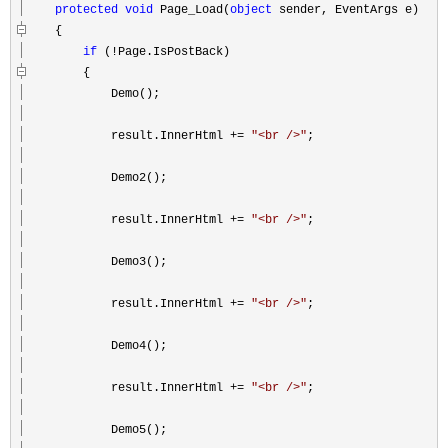
protected
void
Page_Load(
object
sender, EventArgs e)
{
if
(
!
Page.IsPostBack)
{
Demo();
result.InnerHtml
+=
"
<br />
"
;
Demo2();
result.InnerHtml
+=
"
<br />
"
;
Demo3();
result.InnerHtml
+=
"
<br />
"
;
Demo4();
result.InnerHtml
+=
"
<br />
"
;
Demo5();