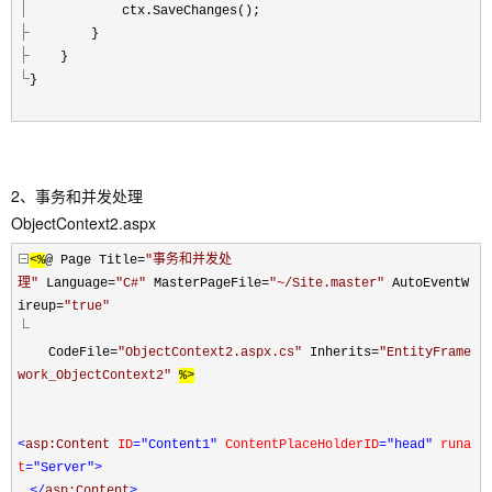
ctx.SaveChanges();
}
}
}
2、事务和并发处理
ObjectContext2.aspx
<%
@ Page Title
=
"
事务和并发处
理
"
Language
=
"
C#
"
MasterPageFile
=
"
~/Site.master
"
AutoEventW
ireup
=
"
true
"
CodeFile
=
"
ObjectContext2.aspx.cs
"
Inherits
=
"
EntityFrame
work_ObjectContext2
"
%>
<
asp:Content
ID
="Content1"
ContentPlaceHolderID
="head"
runa
t
="Server"
>
</
asp:Content
>