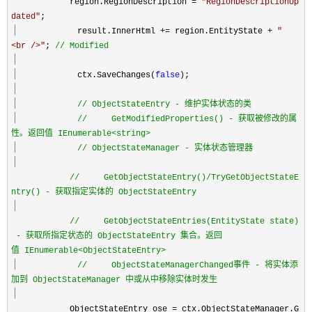
region.RegionDescription
=
"
RegionDescriptionUp
dated
"
;
result.InnerHtml
+=
region.EntityState
+
"
<br />
"
;
//
Modified
ctx.SaveChanges(
false
);
//
ObjectStateEntry - 维护实体状态的类
//
GetModifiedProperties() - 获取被修改的属
性。返回值 IEnumerable<string>
//
ObjectStateManager - 实体状态管理器
//
GetObjectStateEntry()/TryGetObjectStateE
ntry() - 获取指定实体的 ObjectStateEntry
//
GetObjectStateEntries(EntityState state)
- 获取所指定状态的 ObjectStateEntry 集合。返回
值 IEnumerable<ObjectStateEntry>
//
ObjectStateManagerChanged事件 - 将实体添
加到 ObjectStateManager 中或从中移除实体时发生
ObjectStateEntry ose
=
ctx.ObjectStateManager.G