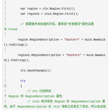
var region
=
ctx.Region.First();
var region2
=
ctx2.Region.First();
//
需要做并发处理的字段，要将其“并发模式”属性设置
为 Fixed
region.RegionDescription
=
"
Eastern
"
+
Guid.NewGuid
().ToString();
region2.RegionDescription
=
"
Eastern
"
+
Guid.NewGui
d().ToString();
ctx.SaveChanges();
try
{
//
ctx 已经修改
了 Region 的 RegionDescription 属性
//
ctx2 再次修改 Region 的 RegionDescription 属
性，由于 RegionDescription 在 ctx2 读取之后发生了变化，所以会出现