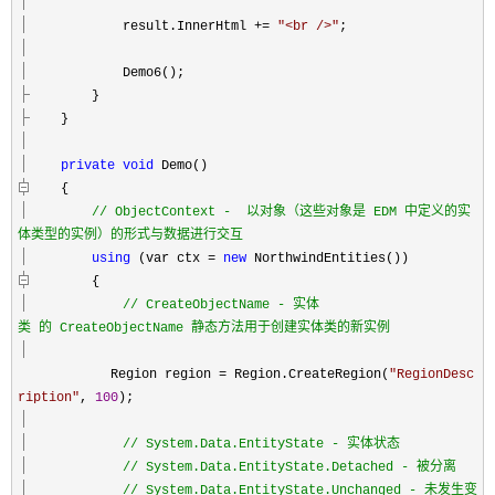
result.InnerHtml
+=
"
<br />
"
;
Demo6();
}
}
private
void
Demo()
{
//
ObjectContext - 以对象（这些对象是 EDM 中定义的实
体类型的实例）的形式与数据进行交互
using
(var ctx
=
new
NorthwindEntities())
{
//
CreateObjectName - 实体
类 的 CreateObjectName 静态方法用于创建实体类的新实例
Region region
=
Region.CreateRegion(
"
RegionDesc
ription
"
,
100
);
//
System.Data.EntityState - 实体状态
//
System.Data.EntityState.Detached - 被分离
//
System.Data.EntityState.Unchanged - 未发生变