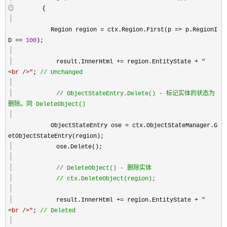
{
Region region
=
ctx.Region.First(p
=>
p.RegionI
D
==
100
);
result.InnerHtml
+=
region.EntityState
+
"
<br />
"
;
//
Unchanged
//
ObjectStateEntry.Delete() - 标记实体的状态为
删除。同 DeleteObject()
ObjectStateEntry ose
=
ctx.ObjectStateManager.G
etObjectStateEntry(region);
ose.Delete();
//
DeleteObject() - 删除实体
//
ctx.DeleteObject(region);
result.InnerHtml
+=
region.EntityState
+
"
<br />
"
;
//
Deleted