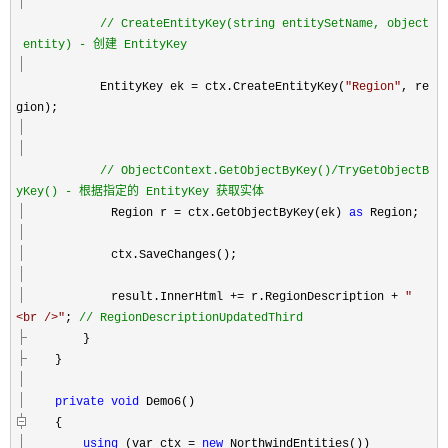
//
CreateEntityKey(string entitySetName, object
entity) - 创建 EntityKey
EntityKey ek
=
ctx.CreateEntityKey(
"
Region
"
, re
gion);
//
ObjectContext.GetObjectByKey()/TryGetObjectB
yKey() - 根据指定的 EntityKey 获取实体
Region r
=
ctx.GetObjectByKey(ek)
as
Region;
ctx.SaveChanges();
result.InnerHtml
+=
r.RegionDescription
+
"
<br />
"
;
//
RegionDescriptionUpdatedThird
}
}
private
void
Demo6()
{
using
(var ctx
=
new
NorthwindEntities())