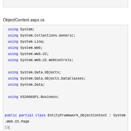
ObjectContext.aspx.cs
using
System;
using
System.Collections.Generic;
using
System.Linq;
using
System.Web;
using
System.Web.UI;
using
System.Web.UI.WebControls;
using
System.Data.Objects;
using
System.Data.Objects.DataClasses;
using
System.Data;
using
VS2008SP1.Business;
public
partial
class
EntityFramework_ObjectContext : System
.Web.UI.Page
{