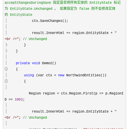
acceptChangesDuringSave 指定是否将所有实体的 EntityState 标记
为 EntityState.Unchanged 。 如果指定为 false 则不会修改实体
的 EntityState
ctx.SaveChanges();
result.InnerHtml
+=
region.EntityState
+
"
<br />
"
;
//
Unchanged
}
}
private
void
Demo2()
{
using
(var ctx
=
new
NorthwindEntities())
{
Region region
=
ctx.Region.First(p
=>
p.RegionI
D
==
100
);
result.InnerHtml
+=
region.EntityState
+
"
<br />
"
;
//
Unchanged