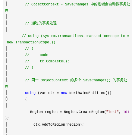
//
ObjectContext - SaveChanges 中的逻辑会自动做事务处
理
//
通吃的事务处理
//
using (System.Transactions.TransactionScope tc =
new TransactionScope())
//
{
//
code
//
tc.Complete();
//
}
//
同一 ObjectContext 的多个 SaveChanges() 的事务处
理
using
(var ctx
=
new
NorthwindEntities())
{
Region region
=
Region.CreateRegion(
"
Test
"
,
101
);
ctx.AddToRegion(region);