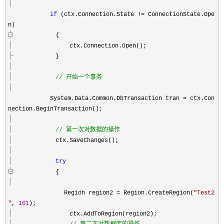
if
(ctx.Connection.State
!=
ConnectionState.Ope
n)
{
ctx.Connection.Open();
}
//
开始一个事务
System.Data.Common.DbTransaction tran
=
ctx.Con
nection.BeginTransaction();
//
第一次对数据的操作
ctx.SaveChanges();
try
{
Region region2
=
Region.CreateRegion(
"
Test2
"
,
101
);
ctx.AddToRegion(region2);