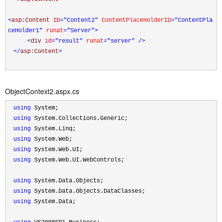
<
asp:Content
ID
="Content2"
ContentPlaceHolderID
="ContentPla
ceHolder1"
runat
="Server"
>
<
div
id
="result"
runat
="server"
/>
</
asp:Content
>
ObjectContext2.aspx.cs
using
System;
using
System.Collections.Generic;
using
System.Linq;
using
System.Web;
using
System.Web.UI;
using
System.Web.UI.WebControls;
using
System.Data.Objects;
using
System.Data.Objects.DataClasses;
using
System.Data;