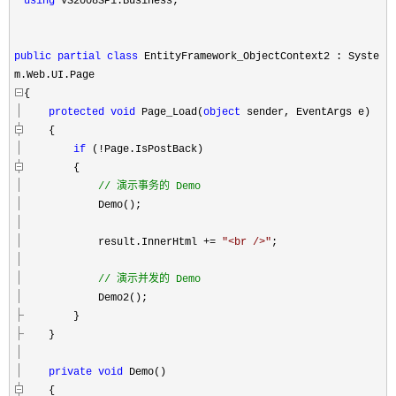
using
VS2008SP1.Business;
public
partial
class
EntityFramework_ObjectContext2 : Syste
m.Web.UI.Page
{
protected
void
Page_Load(
object
sender, EventArgs e)
{
if
(
!
Page.IsPostBack)
{
//
演示事务的 Demo
Demo();
result.InnerHtml
+=
"
<br />
"
;
//
演示并发的 Demo
Demo2();
}
}
private
void
Demo()
{