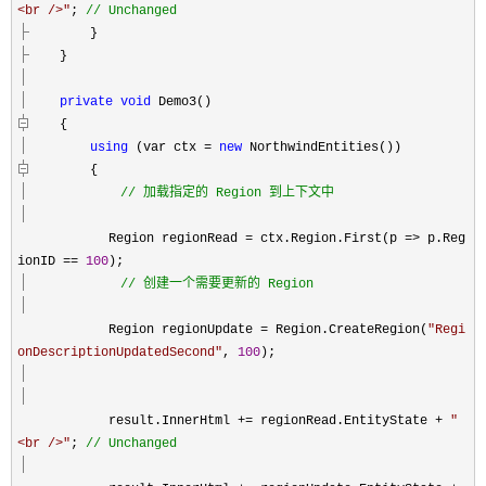
<br />
"
;
//
Unchanged
}
}
private
void
Demo3()
{
using
(var ctx
=
new
NorthwindEntities())
{
//
加载指定的 Region 到上下文中
Region regionRead
=
ctx.Region.First(p
=>
p.Reg
ionID
==
100
);
//
创建一个需要更新的 Region
Region regionUpdate
=
Region.CreateRegion(
"
Regi
onDescriptionUpdatedSecond
"
,
100
);
result.InnerHtml
+=
regionRead.EntityState
+
"
<br />
"
;
//
Unchanged