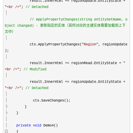
result.InnerHtml
+=
regionUpdate.EntityState
+
"
<br />
"
;
//
Detached
//
ApplyPropertyChanges(string entitySetName, o
bject changed) - 更新指定的实体（其所对应的主键实体需要加载到上下
文中）
ctx.ApplyPropertyChanges(
"
Region
"
, regionUpdate
);
result.InnerHtml
+=
regionRead.EntityState
+
"
<br />
"
;
//
Modified
result.InnerHtml
+=
regionUpdate.EntityState
+
"
<br />
"
;
//
Detached
ctx.SaveChanges();
}
}
private
void
Demo4()
{