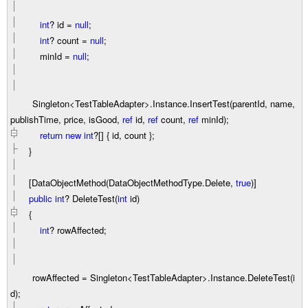
int
?
id
=
null
;
int
?
count
=
null
;
minId
=
null
;
Singleton
<
TestTableAdapter
>
.Instance.InsertTest(parentId, name,
publishTime, price, isGood,
ref
id,
ref
count,
ref
minId);
return
new
int
?
[]
{ id, count }
;
}
[DataObjectMethod(DataObjectMethodType.Delete,
true
)]
public
int
?
DeleteTest(
int
id)
{
int
?
rowAffected;
rowAffected
=
Singleton
<
TestTableAdapter
>
.Instance.DeleteTest(i
d);