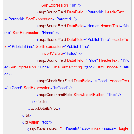
SortExpression
="Id"
/>
<
asp:BoundField
DataField
="ParentId"
HeaderText
="ParentId"
SortExpression
="ParentId"
/>
<
asp:BoundField
DataField
="Name"
HeaderText
="Na
me"
SortExpression
="Name"
/>
<
asp:BoundField
DataField
="PublishTime"
HeaderTe
xt
="PublishTime"
SortExpression
="PublishTime"
InsertVisible
="False"
/>
<
asp:BoundField
DataField
="Price"
HeaderText
="Pric
e"
SortExpression
="Price"
DataFormatString
="{0:c}"
HtmlEncode
="Fals
e"
/>
<
asp:CheckBoxField
DataField
="IsGood"
HeaderText
="IsGood"
SortExpression
="IsGood"
/>
<
asp:CommandField
ShowInsertButton
="True"
/>
</
Fields
>
</
asp:DetailsView
>
</
td
>
<
td
valign
="top"
>
<
asp:DetailsView
ID
="DetailsView2"
runat
="server"
Height