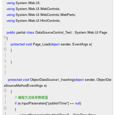
using
System.Web.UI;
using
System.Web.UI.WebControls;
using
System.Web.UI.WebControls.WebParts;
using
System.Web.UI.HtmlControls;
public
partial
class
DataSourceControl_Test : System.Web.UI.Page
{
protected
void
Page_Load(
object
sender, EventArgs e)
{
}
protected
void
ObjectDataSource1_Inserting(
object
sender, ObjectDat
aSourceMethodEventArgs e)
{
//
编程方式给参数赋值
if
(e.InputParameters[
"
publishTime
"
]
==
null
)
{
e.InputParameters[
"
publishTime
"
]
=
DateTime.Now;