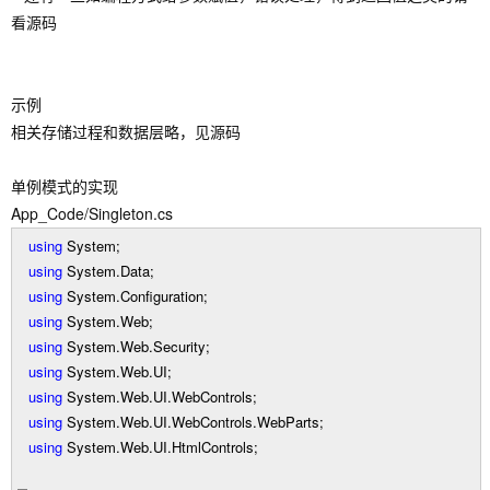
看源码
示例
相关存储过程和数据层略，见源码
单例模式的实现
App_Code/Singleton.cs
using
System;
using
System.Data;
using
System.Configuration;
using
System.Web;
using
System.Web.Security;
using
System.Web.UI;
using
System.Web.UI.WebControls;
using
System.Web.UI.WebControls.WebParts;
using
System.Web.UI.HtmlControls;