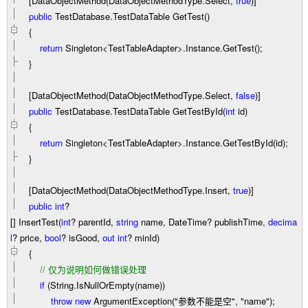
[DataObjectMethod(DataObjectMethodType.Select,
true
)]
public
TestDatabase.TestDataTable GetTest()
{
return
Singleton
<
TestTableAdapter
>
.Instance.GetTest();
}
[DataObjectMethod(DataObjectMethodType.Select,
false
)]
public
TestDatabase.TestDataTable GetTestById(
int
id)
{
return
Singleton
<
TestTableAdapter
>
.Instance.GetTestById(id);
}
[DataObjectMethod(DataObjectMethodType.Insert,
true
)]
public
int
?
[] InsertTest(
int
?
parentId,
string
name, DateTime
?
publishTime,
decima
l
?
price,
bool
?
isGood,
out
int
?
minId)
{
//
仅为说明如何做错误处理
if
(String.IsNullOrEmpty(name))
throw
new
ArgumentException(
"
参数不能是空
"
,
"
name
"
);