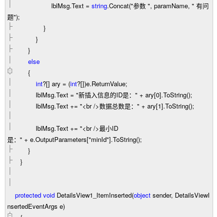
lblMsg.Text
=
string
.Concat(
"
参数
"
, paramName,
"
有问
题
"
);
}
}
}
else
{
int
?
[] ary
=
(
int
?
[])e.ReturnValue;
lblMsg.Text
=
"
新插入信息的ID是：
"
+
ary[
0
].ToString();
lblMsg.Text
+=
"
<br />数据总数是：
"
+
ary[
1
].ToString();
lblMsg.Text
+=
"
<br />最小ID
是：
"
+
e.OutputParameters[
"
minId
"
].ToString();
}
}
protected
void
DetailsView1_ItemInserted(
object
sender, DetailsViewI
nsertedEventArgs e)