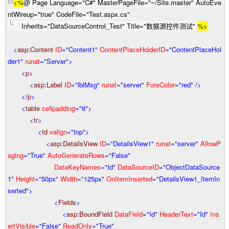
<%
@ Page Language
=
"
C#
"
MasterPageFile
=
"
~/Site.master
"
AutoEve
ntWireup
=
"
true
"
CodeFile
=
"
Test.aspx.cs
"
Inherits
=
"
DataSourceControl_Test
"
Title
=
"
数据源控件测试
"
%>
<
asp:Content
ID
="Content1"
ContentPlaceHolderID
="ContentPlaceHol
der1"
runat
="Server"
>
<
p
>
<
asp:Label
ID
="lblMsg"
runat
="server"
ForeColor
="red"
/>
</
p
>
<
table
cellpadding
="6"
>
<
tr
>
<
td
valign
="top"
>
<
asp:DetailsView
ID
="DetailsView1"
runat
="server"
AllowP
aging
="True"
AutoGenerateRows
="False"
DataKeyNames
="Id"
DataSourceID
="ObjectDataSource
1"
Height
="50px"
Width
="125px"
OnItemInserted
="DetailsView1_ItemIn
serted"
>
<
Fields
>
<
asp:BoundField
DataField
="Id"
HeaderText
="Id"
Ins
ertVisible
="False"
ReadOnly
="True"