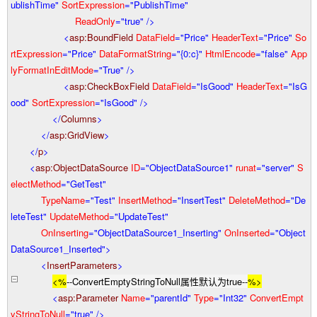
ublishTime"
SortExpression
="PublishTime"
ReadOnly
="true"
/>
<
asp:BoundField
DataField
="Price"
HeaderText
="Price"
So
rtExpression
="Price"
DataFormatString
="{0:c}"
HtmlEncode
="false"
App
lyFormatInEditMode
="True"
/>
<
asp:CheckBoxField
DataField
="IsGood"
HeaderText
="IsG
ood"
SortExpression
="IsGood"
/>
</
Columns
>
</
asp:GridView
>
</
p
>
<
asp:ObjectDataSource
ID
="ObjectDataSource1"
runat
="server"
S
electMethod
="GetTest"
TypeName
="Test"
InsertMethod
="InsertTest"
DeleteMethod
="De
leteTest"
UpdateMethod
="UpdateTest"
OnInserting
="ObjectDataSource1_Inserting"
OnInserted
="Object
DataSource1_Inserted"
>
<
InsertParameters
>
<%
--
ConvertEmptyStringToNull属性默认为true
--
%>
<
asp:Parameter
Name
="parentId"
Type
="Int32"
ConvertEmpt
yStringToNull
="true"
/>