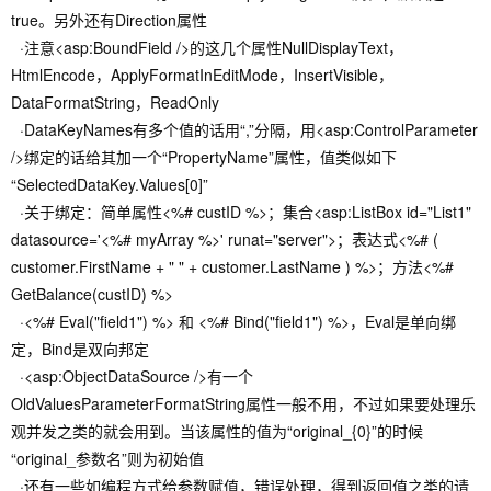
true。另外还有Direction属性
·注意<asp:BoundField />的这几个属性NullDisplayText，
HtmlEncode，ApplyFormatInEditMode，InsertVisible，
DataFormatString，ReadOnly
·DataKeyNames有多个值的话用“,”分隔，用<asp:ControlParameter
/>绑定的话给其加一个“PropertyName”属性，值类似如下
“SelectedDataKey.Values[0]”
·关于绑定：简单属性<%# custID %>；集合<asp:ListBox id="List1"
datasource='<%# myArray %>' runat="server">；表达式<%# (
customer.FirstName + " " + customer.LastName ) %>；方法<%#
GetBalance(custID) %>
·<%# Eval("field1") %> 和 <%# Bind("field1") %>，Eval是单向绑
定，Bind是双向邦定
·<asp:ObjectDataSource />有一个
OldValuesParameterFormatString属性一般不用，不过如果要处理乐
观并发之类的就会用到。当该属性的值为“original_{0}”的时候
“original_参数名”则为初始值
·还有一些如编程方式给参数赋值，错误处理，得到返回值之类的请