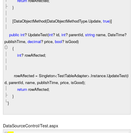
return
rowAffected;
}
[DataObjectMethod(DataObjectMethodType.Update,
true
)]
public
int
?
UpdateTest(
int
?
id,
int
?
parentId,
string
name, DateTime
?
publishTime,
decimal
?
price,
bool
?
isGood)
{
int
?
rowAffected;
rowAffected
=
Singleton
<
TestTableAdapter
>
.Instance.UpdateTest(i
d, parentId, name, publishTime, price, isGood);
return
rowAffected;
}
}
DataSourceControl/Test.aspx