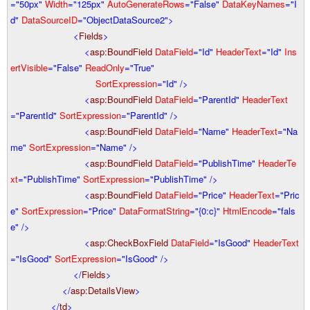
="50px"
Width
="125px"
AutoGenerateRows
="False"
DataKeyNames
="I
d"
DataSourceID
="ObjectDataSource2"
>
<
Fields
>
<
asp:BoundField
DataField
="Id"
HeaderText
="Id"
Ins
ertVisible
="False"
ReadOnly
="True"
SortExpression
="Id"
/>
<
asp:BoundField
DataField
="ParentId"
HeaderText
="ParentId"
SortExpression
="ParentId"
/>
<
asp:BoundField
DataField
="Name"
HeaderText
="Na
me"
SortExpression
="Name"
/>
<
asp:BoundField
DataField
="PublishTime"
HeaderTe
xt
="PublishTime"
SortExpression
="PublishTime"
/>
<
asp:BoundField
DataField
="Price"
HeaderText
="Pric
e"
SortExpression
="Price"
DataFormatString
="{0:c}"
HtmlEncode
="fals
e"
/>
<
asp:CheckBoxField
DataField
="IsGood"
HeaderText
="IsGood"
SortExpression
="IsGood"
/>
</
Fields
>
</
asp:DetailsView
>
</
td
>