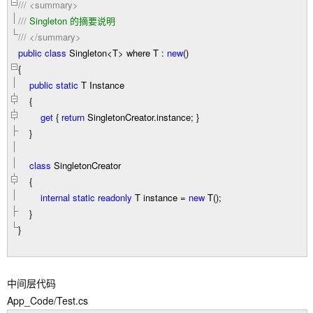
///
<summary>
///
Singleton 的摘要说明
///
</summary>
public
class
Singleton
<
T
>
where T :
new
()
{
public
static
T Instance
{
get
{
return
SingletonCreator.instance; }
}
class
SingletonCreator
{
internal
static
readonly
T instance
=
new
T();
}
}
中间层代码
App_Code/Test.cs