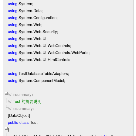
using
System;
using
System.Data;
using
System.Configuration;
using
System.Web;
using
System.Web.Security;
using
System.Web.UI;
using
System.Web.UI.WebControls;
using
System.Web.UI.WebControls.WebParts;
using
System.Web.UI.HtmlControls;
using
TestDatabaseTableAdapters;
using
System.ComponentModel;
///
<summary>
///
Test 的摘要说明
///
</summary>
[DataObject]
public
class
Test
{