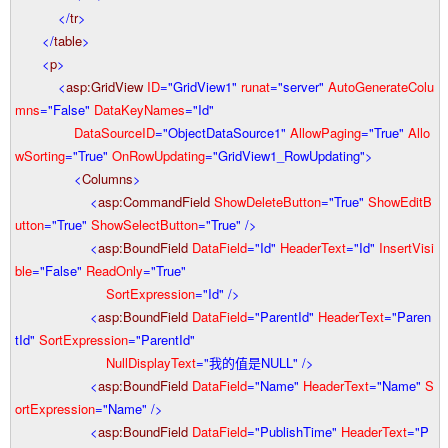
</
tr
>
</
table
>
<
p
>
<
asp:GridView
ID
="GridView1"
runat
="server"
AutoGenerateColu
mns
="False"
DataKeyNames
="Id"
DataSourceID
="ObjectDataSource1"
AllowPaging
="True"
Allo
wSorting
="True"
OnRowUpdating
="GridView1_RowUpdating"
>
<
Columns
>
<
asp:CommandField
ShowDeleteButton
="True"
ShowEditB
utton
="True"
ShowSelectButton
="True"
/>
<
asp:BoundField
DataField
="Id"
HeaderText
="Id"
InsertVisi
ble
="False"
ReadOnly
="True"
SortExpression
="Id"
/>
<
asp:BoundField
DataField
="ParentId"
HeaderText
="Paren
tId"
SortExpression
="ParentId"
NullDisplayText
="我的值是NULL"
/>
<
asp:BoundField
DataField
="Name"
HeaderText
="Name"
S
ortExpression
="Name"
/>
<
asp:BoundField
DataField
="PublishTime"
HeaderText
="P