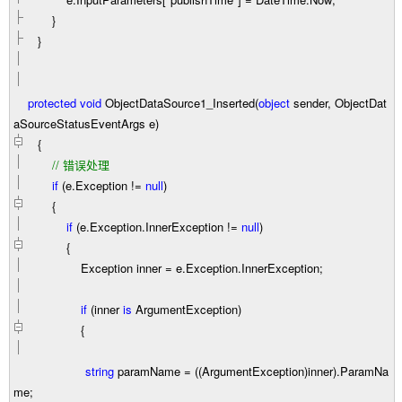
}
}
protected
void
ObjectDataSource1_Inserted(
object
sender, ObjectDat
aSourceStatusEventArgs e)
{
//
错误处理
if
(e.Exception
!=
null
)
{
if
(e.Exception.InnerException
!=
null
)
{
Exception inner
=
e.Exception.InnerException;
if
(inner
is
ArgumentException)
{
string
paramName
=
((ArgumentException)inner).ParamNa
me;