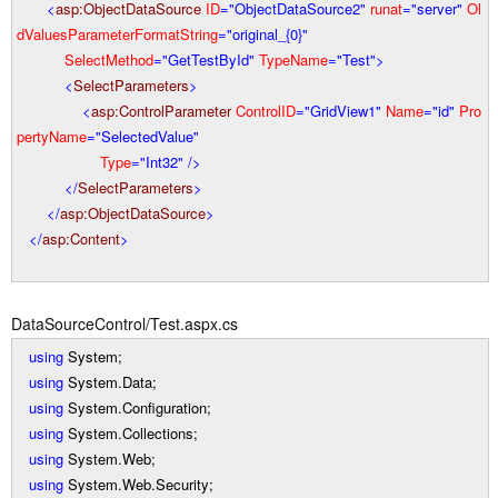
<
asp:ObjectDataSource
ID
="ObjectDataSource2"
runat
="server"
Ol
dValuesParameterFormatString
="original_{0}"
SelectMethod
="GetTestById"
TypeName
="Test"
>
<
SelectParameters
>
<
asp:ControlParameter
ControlID
="GridView1"
Name
="id"
Pro
pertyName
="SelectedValue"
Type
="Int32"
/>
</
SelectParameters
>
</
asp:ObjectDataSource
>
</
asp:Content
>
DataSourceControl/Test.aspx.cs
using
System;
using
System.Data;
using
System.Configuration;
using
System.Collections;
using
System.Web;
using
System.Web.Security;