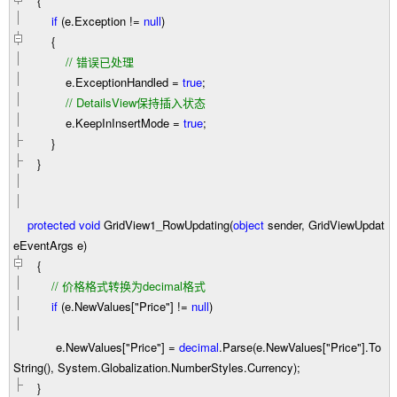
{
if
(e.Exception
!=
null
)
{
//
错误已处理
e.ExceptionHandled
=
true
;
//
DetailsView保持插入状态
e.KeepInInsertMode
=
true
;
}
}
protected
void
GridView1_RowUpdating(
object
sender, GridViewUpdat
eEventArgs e)
{
//
价格格式转换为decimal格式
if
(e.NewValues[
"
Price
"
]
!=
null
)
e.NewValues[
"
Price
"
]
=
decimal
.Parse(e.NewValues[
"
Price
"
].To
String(), System.Globalization.NumberStyles.Currency);
}