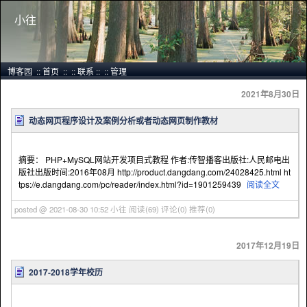
小往
博客园
::
首页
::
::
联系
::
::
管理
2021年8月30日
动态网页程序设计及案例分析或者动态网页制作教材
摘要： PHP+MySQL网站开发项目式教程 作者:传智播客出版社:人民邮电出
版社出版时间:2016年08月 http://product.dangdang.com/24028425.html ht
tps://e.dangdang.com/pc/reader/index.html?id=1901259439
阅读全文
posted @ 2021-08-30 10:52 小往
阅读(69)
评论(0)
推荐(0)
2017年12月19日
2017-2018学年校历