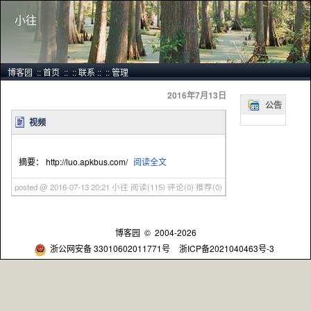
小往
博客园
::
首页
::
::
联系
::
::
管理
2016年7月13日
公告
视频
摘要： http://luo.apkbus.com/
阅读全文
posted @ 2016-07-13 20:21 小往
阅读(115)
评论(0)
推荐(0)
博客园
© 2004-2026
浙公网安备 33010602011771号
浙ICP备2021040463号-3