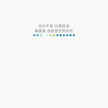
比如，写出一个图象关于直线
\(x＝2\)
对称且在
\([0, 2]\)
上单
调递增的偶函数
\(f(x)\)
＝___________．
详析： 由
\([0, 2]\)
上单调递增，借助几何直观，我们会想到做
创作不易 付费阅读
一条线段，最简单的如
\(y=x\)
，又由于图象关于直线
\(x＝2\)
对
静雅斋 成就更优秀的你
称，故在
\([2, 4]\)
上做线段
\(y=4-x\)
，又由于是偶函数，则将
\([0,
4]\)
上的图像关于
\(y\)
轴对称到
\([-4, 0]\)
上，即得到了满足题意
的
函数图像
的大致图样，但问题随之来了，怎么用解析式来刻画这
个函数呢，硬着头皮上，将我们刚才想到的图像数字化，比如
\([0,
4]\)
上可以用两个分段函数组合，比如
\(y=x,x\in [0,2]\)
和
\(y=4-
x,x\in(2,4]\)
，其中
\([-4,0)\)
上利用对称求得解析式即可，最后用四
段的分段函数表达即可，但我们感觉拉跨，此时可以观察
\([0, 4]\)
上的图像是 绝对值函数
\(y=|x|\)
倒扣加上平移得到的，故想到
\
(x\in[0,4]\)
时，
\(y=2-|x-2|\)
，那么
\(x\in[-4,0)\)
上可以利用
\(y=f(-
x)\)
来表达，但问题又来了，函数不满足对称性，因为是定义在
\
([-4,4]\)
上的，并不关于
\(y=2\)
对称，我们需要将基本图像 (
\([0，