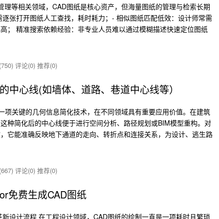
程管理等相关领域，CAD图纸是核心资产，但海量图纸的管理与检索长期
需逐张打开图纸人工查找，耗时耗力；- 相似图纸匹配低效：设计师常需
高； 精准搜索依赖经验：非专业人员难以通过模糊描述快速定位图纸
750)
评论(0)
推荐(0)
中的中心线(如墙体、道路、巷道中心线等）
取是一项关键的几何信息简化技术，在不同领域具有重要应用价值。在建筑
这种简化后的中心线便于进行空间分析、路径规划或BIM模型重构。对
键，它能准确反映地下通道的走向、转折点和连接关系，为设计、逃生路
667)
评论(0)
推荐(0)
sor免费生成CAD图纸
何革新设计流程 在工程设计领域，CAD图纸的绘制一直是一项耗时且繁琐