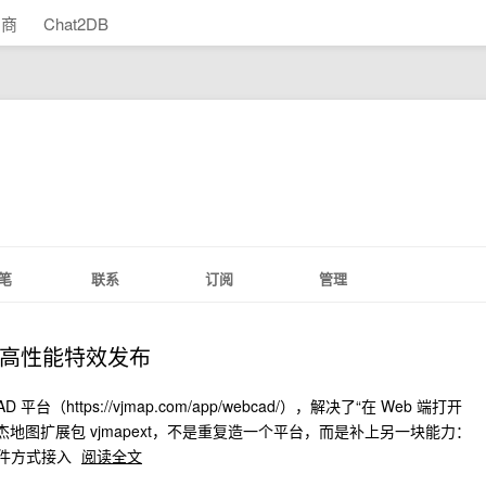
助商
Chat2DB
笔
联系
订阅
管理
加高性能特效发布
（https://vjmap.com/app/webcad/），解决了“在 Web 端打开
唯杰地图扩展包 vjmapext，不是重复造一个平台，而是补上另一块能力：
插件方式接入
阅读全文