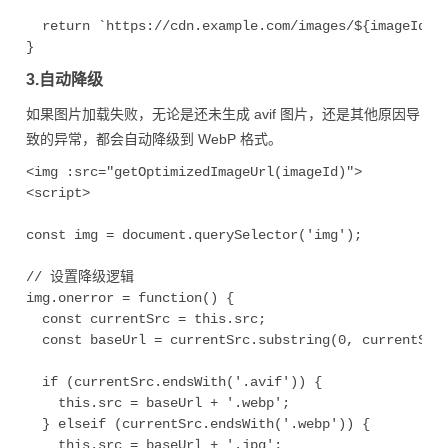
  return `https://cdn.example.com/images/${imageId}.$
}
3.自动降级
如果图片加载失败，无论是还未生成 avif 图片，还是其他原因导
致的异常，都会自动降级到 WebP 格式。
<img :src="getOptimizedImageUrl(imageId)">

<script>

const img = document.querySelector('img');

// 设置降级逻辑

img.onerror = function() {

  const currentSrc = this.src;

  const baseUrl = currentSrc.substring(0, currentSrc.
  if (currentSrc.endsWith('.avif')) {

    this.src = baseUrl + '.webp';

  } elseif (currentSrc.endsWith('.webp')) {

    this.src = baseUrl + '.jpg';
