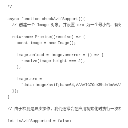
*/

async function checkAvifSupport(){

  // 创建一个 Image 对象，并设置 src 为一个最小的、有效的 
  returnnew Promise((resolve) => {

    const image = new Image();

    image.onload = image.onerror = () => {

      resolve(image.height === 2);

    };

    image.src =

      "data:image/avif;base64,AAAAIGZ0eXBhdmlmAAAAAG
  });

}

// 由于检测是异步操作，我们通常会在应用初始化时执行一次检测
let isAvifSupported = false;
