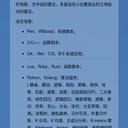
的场景，文中说的建议，多是站在小白要就业的立场给
出的建议。
适合场景：
Perl、VBScript：系统脚本；
C/C++：运算程序；
C#、.Net：C/S、B/S 系统应用；
Lua、Ruby、Rust：函数脚本；
Python、Golang：算法程序；
{ 静谧、蠕动、逻辑、规则、策略、排序、哈
希、匹配、搜索、加密；动态规划(DP)、二分查
找、线性回归、逻辑回归、梯度增强、递推、递
归、穷举、贪心、分治、迭代、分支界限、回
溯。决策树、随机森林、马尔可夫、朴素贝叶
斯、K 近邻、K 均值、主成分分析、K-means 聚
类、Adaboost、Apriori、神经网络、卷积神经网