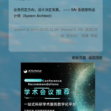
业务捋定方向，设计决定发展。 —— SAr 系统架构设
计师（System Architect）
posted @
2024-03-01 11:29
Visional S. XIA
阅读(
34
8
) 评论(
0
)
收藏
举报
刷新页面
返回顶部