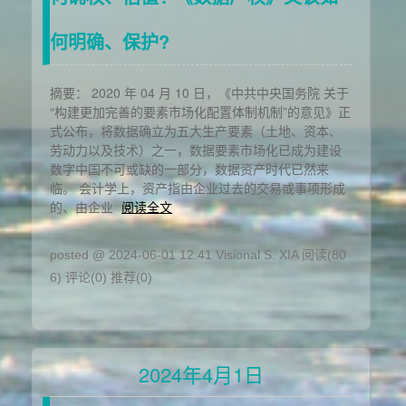
何明确、保护?
摘要： 2020 年 04 月 10 日，《中共中央国务院 关于
“构建更加完善的要素市场化配置体制机制”的意见》正
式公布，将数据确立为五大生产要素（土地、资本、
劳动力以及技术）之一，数据要素市场化已成为建设
数字中国不可或缺的一部分，数据资产时代已然来
临。 会计学上，资产指由企业过去的交易或事项形成
的、由企业
阅读全文
posted @ 2024-06-01 12:41 Visional S. XIA
阅读(80
6)
评论(0)
推荐(0)
2024年4月1日