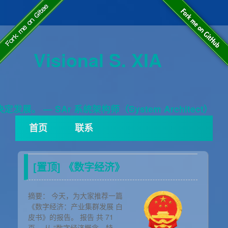
Visional S. XIA
展。 — SAr 系统架构师（System Architect）
首页
联系
[置顶]
《数字经济》
摘要：
今天，为大家推荐一篇
《数字经济：产业集群发展 白
皮书》的报告。 报告 共 71
页。 从 “数字经济概念、特