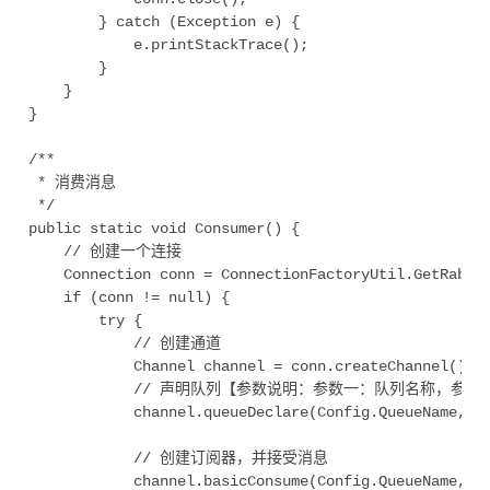
		} catch (Exception e) {

			e.printStackTrace();

		}

	}

}

/**

 * 消费消息

 */

public static void Consumer() {

	// 创建一个连接

	Connection conn = ConnectionFactoryUtil.GetRabbitConnection();

	if (conn != null) {

		try {

			// 创建通道

			Channel channel = conn.createChannel();

			// 声明队列【参数说明：参数一：队列名称，参数二：是否持久化；参数三：是否独占模式；参数四：消费者断开连接时是否删除队列；参数五：消息其他参数】

			channel.queueDeclare(Config.QueueName, false, false, false, null);

			// 创建订阅器，并接受消息

			channel.basicConsume(Config.QueueName, false, "", new DefaultConsumer(channel) {
