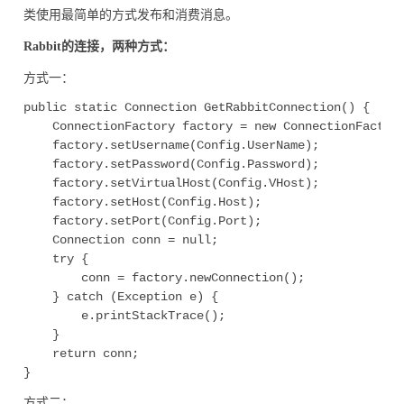
类使用最简单的方式发布和消费消息。
Rabbit的连接，两种方式：
方式一：
public static Connection GetRabbitConnection() {

	ConnectionFactory factory = new ConnectionFactory();

	factory.setUsername(Config.UserName);

	factory.setPassword(Config.Password);

	factory.setVirtualHost(Config.VHost);

	factory.setHost(Config.Host);

	factory.setPort(Config.Port);

	Connection conn = null;

	try {

		conn = factory.newConnection();

	} catch (Exception e) {

		e.printStackTrace();

	}

	return conn;

方式二：