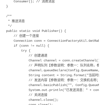
	Consumer(); // 消费消息

}

/**

 * 推送消息

 */

public static void Publisher() {

	// 创建一个连接

	Connection conn = ConnectionFactoryUtil.GetRabbitConnection();

	if (conn != null) {

		try {

			// 创建通道

			Channel channel = conn.createChannel();

			// 声明队列【参数说明：参数一：队列名称，参数二：是否持久化；参数三：是否独占模式；参数四：消费者断开连接时是否删除队列；参数五：消息其他参数】

			channel.queueDeclare(Config.QueueName, false, false, false, null);

			String content = String.format("当前时间：%s", new Date().getTime());

			// 发送内容【参数说明：参数一：交换机名称；参数二：队列名称，参数三：消息的其他属性-routing headers，此属性为MessageProperties.PERSISTENT_TEXT_PLAIN用于设置纯文本消息存储到硬盘；参数四：消息主体】

			channel.basicPublish("", Config.QueueName, null, content.getBytes("UTF-8"));

			System.out.println("已发送消息：" + content);

			// 关闭连接

			channel.close();

			conn.close();
