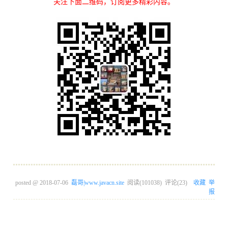
关注下面二维码，订阅更多精彩内容。
posted @
2018-07-06
磊哥|www.javacn.site
阅读(
101038
) 评论(
23
)
收藏
举
报