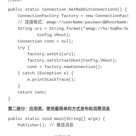
public static Connection GetRabbitConnection2() {

	ConnectionFactory factory = new ConnectionFactory();

	// 连接格式：amqp://userName:password@hostName:portNumber/virtualHost

	String uri = String.format("amqp://%s:%s@%s:%d%s", Config.UserName, Config.Password, Config.Host, Config.Port,

			Config.VHost);

	Connection conn = null;

	try {

		factory.setUri(uri);

		factory.setVirtualHost(Config.VHost);

		conn = factory.newConnection();

	} catch (Exception e) {

		e.printStackTrace();

	}

	return conn;

第二部分：应用类，使用最简单的方式发布和消费消息
public static void main(String[] args) {

	Publisher(); // 推送消息
