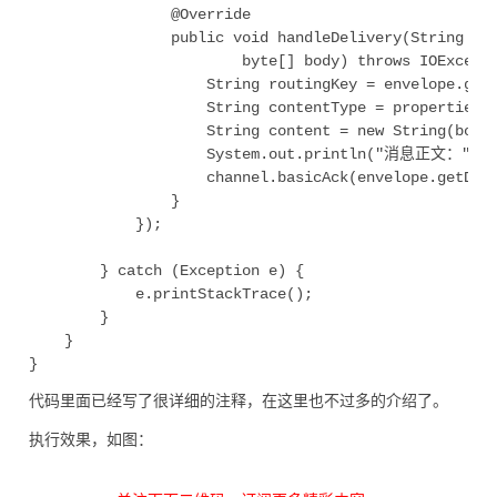
				@Override

				public void handleDelivery(String consumerTag, Envelope envelope, AMQP.BasicProperties properties,

						byte[] body) throws IOException {

					String routingKey = envelope.getRoutingKey(); // 队列名称

					String contentType = properties.getContentType(); // 内容类型

					String content = new String(body, "utf-8"); // 消息正文

					System.out.println("消息正文：" + content);

					channel.basicAck(envelope.getDeliveryTag(), false); // 手动确认消息【参数说明：参数一：该消息的index；参数二：是否批量应答，true批量确认小于index的消息】

				}

			});

		} catch (Exception e) {

			e.printStackTrace();

		}

	}

代码里面已经写了很详细的注释，在这里也不过多的介绍了。
执行效果，如图：