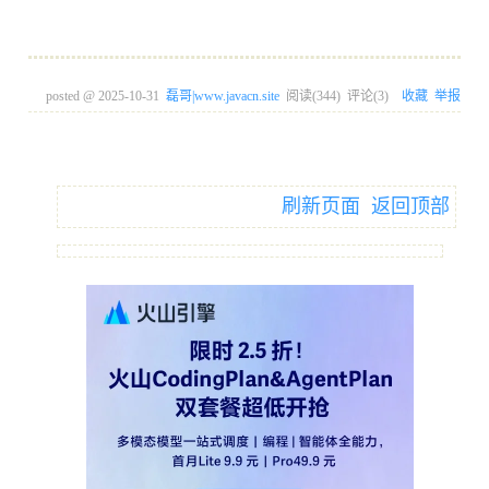
posted @
2025-10-31
磊哥|www.javacn.site
阅读(
344
) 评论(
3
)
收藏
举报
刷新页面
返回顶部