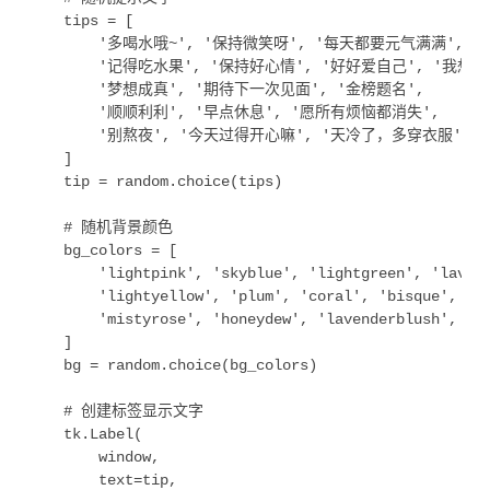
    tips = [

        '多喝水哦~', '保持微笑呀', '每天都要元气满满',

        '记得吃水果', '保持好心情', '好好爱自己', '我想你了
        '梦想成真', '期待下一次见面', '金榜题名',

        '顺顺利利', '早点休息', '愿所有烦恼都消失',

        '别熬夜', '今天过得开心嘛', '天冷了，多穿衣服'

    ]

    tip = random.choice(tips)

    # 随机背景颜色

    bg_colors = [

        'lightpink', 'skyblue', 'lightgreen', 'lavend
        'lightyellow', 'plum', 'coral', 'bisque', 'aq
        'mistyrose', 'honeydew', 'lavenderblush', 'ol
    ]

    bg = random.choice(bg_colors)

    # 创建标签显示文字

    tk.Label(

        window,

        text=tip,
