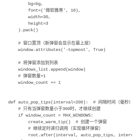
        bg=bg,

        font=('微软雅黑', 16),

        width=30,

        height=3

    ).pack()

    # 窗口置顶（新弹窗会显示在最上层）

    window.attributes('-topmost', True)

    # 将弹窗添加到列表

    windows_list.append(window)

    # 弹窗数量+1

    window_count += 1

def auto_pop_tips(interval=200):  # 间隔时间（毫秒），0
    # 只有当弹窗数量小于300时，才继续创建

    if window_count < MAX_WINDOWS:

        create_warm_tip()  # 创建一个弹窗

        # 继续定时递归调用（实现循环弹窗）

        root.after(interval, auto_pop_tips, interval)