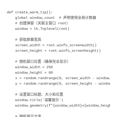
def create_warm_tip():

    global window_count  # 声明使用全局计数器

    # 创建弹窗（关联主窗口 root）

    window = tk.Toplevel(root)

    # 获取屏幕宽高

    screen_width = root.winfo_screenwidth()

    screen_height = root.winfo_screenheight()

    # 随机窗口位置（确保完全显示）

    window_width = 250

    window_height = 60

    x = random.randrange(0, screen_width - window_wid
    y = random.randrange(0, screen_height - window_he
    # 设置窗口标题、大小和位置

    window.title('温馨提示')

    window.geometry(f"{window_width}x{window_height}+
    # 随机提示文字
