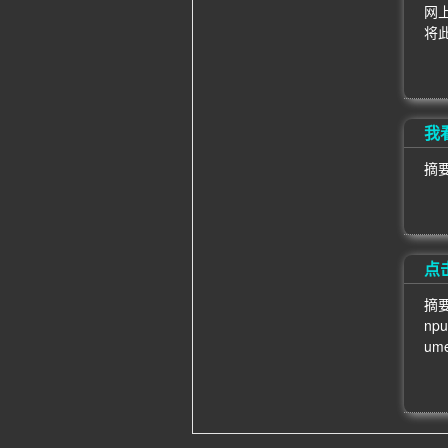
网
将
我看
摘要
点
摘要
npu
ume