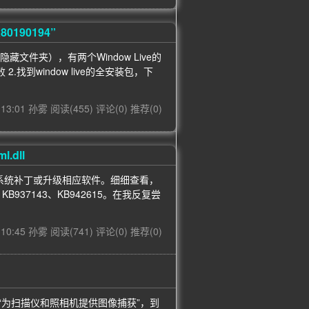
80190194”
ers默认是隐藏文件夹），有两个Window Live的
2.找到window live的全安装包，下
4 13:01 孙雾
阅读(455)
评论(0)
推荐(0)
.dll
升级系统补丁或升级相应软件。细细查看，
、 KB937143、KB942615。在我反复尝
7 10:45 孙雾
阅读(741)
评论(0)
推荐(0)
服务是“为扫描仪和照相机提供图像捕获”，到