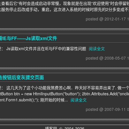
上查看后它“有时会造成启动非常慢，现象就是在出现“欢迎使用”时会停留
此服务停止后改成手动，重启，这次进入系统的时候时原先的2分多变成不
posted @ 2012-01-17
IE与FF------Js读取xml文件
： Js读取xml文件并且在IE与FF中的兼容性问题
阅读全文
posted @ 2008-05-07
击按钮后变灰提交页面
： 这几天为了这个小功能我煞费苦心啊．昨天好不容易弄出来了. 做一个记录.
tButton btn = new HtmlInputButton("button"); 2btn.Attributes.Add("onclic
nt.Form1.submit();"); 刚开始的时候...
阅读全文
posted @ 2007-09-11
博客园
© 2004-2026