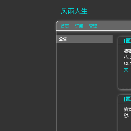
风雨人生
首页
订阅
管理
公告
[置
摘
待
Q
文
[置
摘
慰.