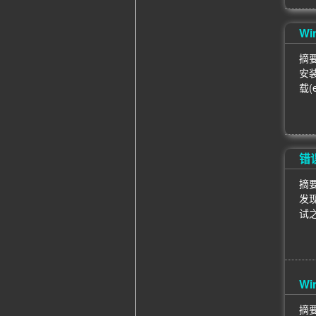
Wi
摘要
安装
载(
错误
摘
发现
试之
Wi
摘要