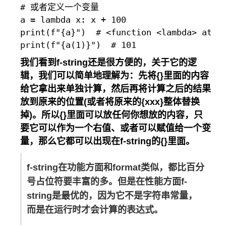
# 或者定义一个变量

a = lambda x: x + 100

print(f"{a}")  # <function <lambda> at 0x
我们看到f-string还是很方便的，关于它的逻
辑，我们可以简单地理解为：先将
{}
里面的内容
给它拿出来单独计算，然后再将计算之后的结果
放到原来的位置
(或者将原来的{xxx}整体替换
掉)
。所以
{}
里面可以放任何你想放的内容，只
要它可以作为一个右值、或者可以赋值给一个变
量，那么它都可以出现在f-string的
{}
里面。
f-string在功能方面和format类似，都比百分
号占位符要丰富的多。但是在性能方面f-
string是最优的，因为它不是字符串常量，
而是在运行时才会计算的表达式。