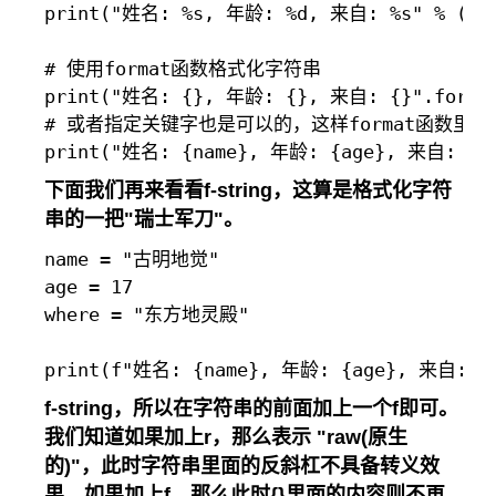
print("姓名: %s, 年龄: %d, 来自: %s" % (n
# 使用format函数格式化字符串

print("姓名: {}, 年龄: {}, 来自: {}".form
# 或者指定关键字也是可以的，这样format函数里面
下面我们再来看看f-string，这算是格式化字符
串的一把"瑞士军刀"。
name = "古明地觉"

age = 17

where = "东方地灵殿"

f-string，所以在字符串的前面加上一个f即可。
我们知道如果加上r，那么表示 "raw
(原生
的)
"，此时字符串里面的反斜杠不具备转义效
果。如果加上f，那么此时
{}
里面的内容则不再