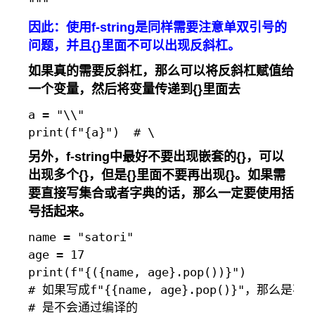
因此：使用f-string是同样需要注意单双引号的
问题，并且{}里面不可以出现反斜杠。
如果真的需要反斜杠，那么可以将反斜杠赋值给
一个变量，然后将变量传递到
{}
里面去
a = "\\"

另外，f-string中最好不要出现嵌套的
{}
，可以
出现多个
{}
，但是
{}
里面不要再出现
{}
。如果需
要直接写集合或者字典的话，那么一定要使用括
号括起来。
name = "satori"

age = 17

print(f"{({name, age}.pop())}")

# 如果写成f"{{name, age}.pop()}"，那么是