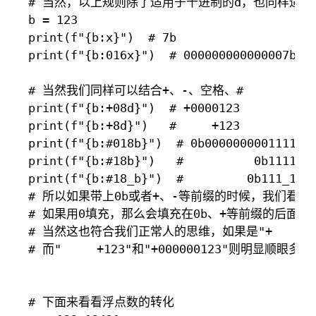
# 当然，以上规则除了适用于十进制的d，也同样适用于
b = 123

print(f"{b:x}")  # 7b

print(f"{b:016x}")  # 000000000000007b

# 当然我们同样可以结合+、-、空格、#

print(f"{b:+08d}")  # +0000123

print(f"{b:+8d}")   #     +123

print(f"{b:#018b}")  # 0b0000000001111011
print(f"{b:#18b}")   #          0b1111011
print(f"{b:#18_b}")  #         0b111_1011
# 所以如果带上0b或者+、-等前缀的时候，我们看到
# 如果用0填充，那么会填充在0b、+等前缀的后面，
# 当然这也符合我们正常人的思维，如果是"+       1
# 而"     +123"和"+000000123"则明显顺眼多了

# 下面来看看浮点数的转化
