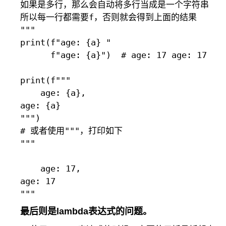
如果是多行，那么会自动将多行当成是一个字符串

所以每一行都需要f，否则就会得到上面的结果

"""

print(f"age: {a} "

      f"age: {a}")  # age: 17 age: 17

print(f"""

    age: {a},

age: {a}

""")

# 或者使用"""，打印如下

"""

    age: 17,

age: 17

最后则是lambda表达式的问题。