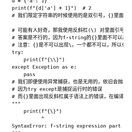
d = {"a": 1}

print(f"{d['a'] + 1}")  # 2

# 我们限定字符串的时候使用的是双引号，{}里面必须是单
# 可能有人好奇，那我使用反斜杠(\) 对里面引号("
# 答案是不行的，因为f-string的{}里面不可以出现\
# 注意：{}是不可以出现\，一个都不可以，所以也
try:

    print(f"{\\}")

except Exception as e:

    pass

# 我们即便使用异常捕获，也是无用的，依旧会抛出Synta
# 因为try except是捕捉运行时的错误

# 而{}里面出现反斜杠属于语法上的错误，在编译成
"""

    print(f"{\}")

          ^

SyntaxError: f-string expression part can