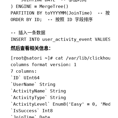
) ENGINE = MergeTree()

PARTITION BY toYYYYMM(JoinTime)  -- 按照
ORDER BY ID;  -- 按照 ID 字段排序

-- 插入一条数据

然后查看相关信息：
[root@satori ~]# cat /var/lib/clickhouse/
columns format version: 1

7 columns:

`ID` UInt64

`UserName` String

`ActivityName` String

`ActivityType` String

`ActivityLevel` Enum8('Easy' = 0, 'Medium
`IsSuccess` Int8

`JoinTime` Date
