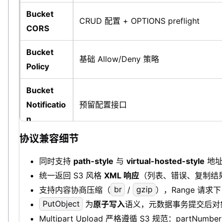
Bucket
CRUD 配置 + OPTIONS preflight
CORS
Bucket
基础 Allow/Deny 策略
Policy
Bucket
Notificatio
预留配置接口
n
协议兼容细节
SigV4 预签
GET / PUT / multipart UploadPart
名 URL
同时支持
path-style
与
virtual-hosted-style
地址
统一返回 S3 风格
XML 响应
（列表、错误、复制结
Range 读
支持 206 Partial Content，非法 Rang
支持内容协商压缩（
br
/
gzip
），Range 请
取
PutObject
为
原子写入
语义，元数据事务提交后对
Multipart Upload 严格遵循 S3 规范：partNumbe