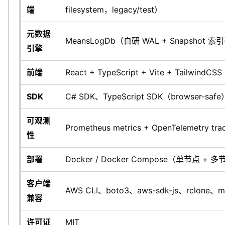
端
filesystem，legacy/test）
元数据
MeansLogDb（自研 WAL + Snapshot 
引擎
前端
React + TypeScript + Vite + TailwindCSS
SDK
C# SDK、TypeScript SDK（browser-saf
可观测
Prometheus metrics + OpenTelemetry t
性
部署
Docker / Docker Compose（单节点 
客户端
AWS CLI、boto3、aws-sdk-js、rclone、m
兼容
许可证
MIT