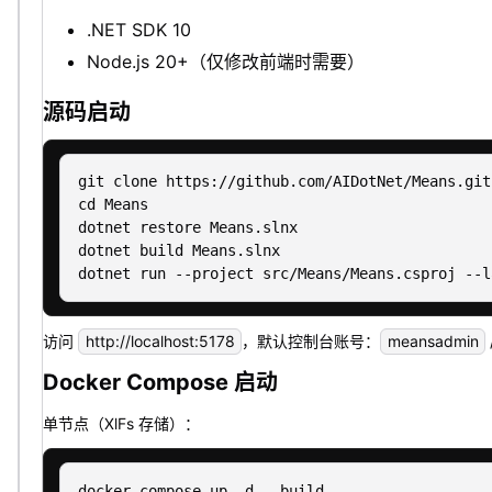
.NET SDK 10
Node.js 20+（仅修改前端时需要）
源码启动
git clone https://github.com/AIDotNet/Means.git

cd Means

dotnet restore Means.slnx

dotnet build Means.slnx

访问
http://localhost:5178
，默认控制台账号：
meansadmin
Docker Compose 启动
单节点（XlFs 存储）：