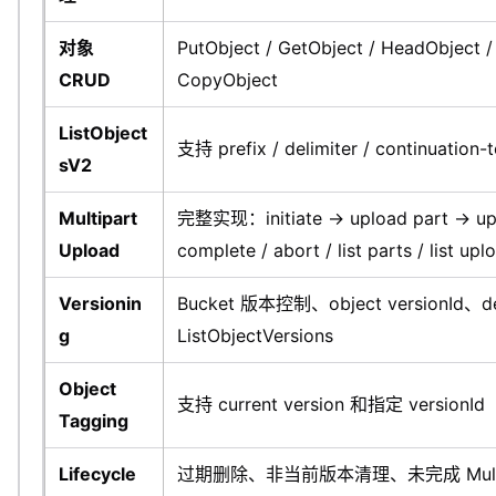
对象
PutObject / GetObject / HeadObject /
CRUD
CopyObject
ListObject
支持 prefix / delimiter / continuation
sV2
Multipart
完整实现：initiate → upload part → up
Upload
complete / abort / list parts / list upl
Versionin
Bucket 版本控制、object versionId、de
g
ListObjectVersions
Object
支持 current version 和指定 versionId
Tagging
Lifecycle
过期删除、非当前版本清理、未完成 Multi