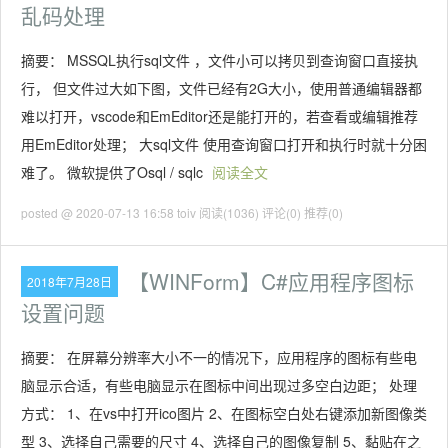
乱码处理
摘要： MSSQL执行sql文件 ，文件小可以拷贝到查询窗口直接执
行， 但文件过大如下图，文件已经有2G大小，使用普通编辑器都
难以打开，vscode和EmEditor还是能打开的，若查看或编辑推荐
用EmEditor处理； 大sql文件 使用查询窗口打开和执行时就十分困
难了。 微软提供了Osql / sqlc
阅读全文
posted @ 2020-07-13 16:58 toiv
阅读(1036)
评论(0)
推荐(0)
【WINForm】C#应用程序图标
2018年7月28日
设置问题
摘要： 在屏幕分辨率大小不一的情况下，应用程序的图标有些电
脑显示合适，有些电脑显示在图标中间出现过多空白边距； 处理
方式： 1、在vs中打开ico图片 2、在图标空白处右键添加新图像类
型 3、选择自己需要的尺寸 4、选择自己的图像复制 5、黏贴在之