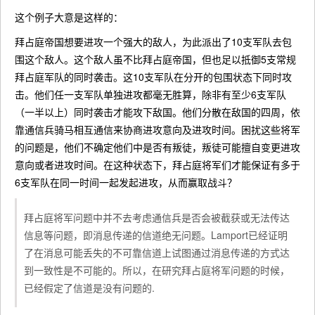
这个例子大意是这样的：
拜占庭帝国想要进攻一个强大的敌人，为此派出了10支军队去包
围这个敌人。这个敌人虽不比拜占庭帝国，但也足以抵御5支常规
拜占庭军队的同时袭击。这10支军队在分开的包围状态下同时攻
击。他们任一支军队单独进攻都毫无胜算，除非有至少6支军队
（一半以上）同时袭击才能攻下敌国。他们分散在敌国的四周，依
靠通信兵骑马相互通信来协商进攻意向及进攻时间。困扰这些将军
的问题是，他们不确定他们中是否有叛徒，叛徒可能擅自变更进攻
意向或者进攻时间。在这种状态下，拜占庭将军们才能保证有多于
6支军队在同一时间一起发起进攻，从而赢取战斗？
拜占庭将军问题中并不去考虑通信兵是否会被截获或无法传达
信息等问题，即消息传递的信道绝无问题。Lamport已经证明
了在消息可能丢失的不可靠信道上试图通过消息传递的方式达
到一致性是不可能的。所以，在研究拜占庭将军问题的时候，
已经假定了信道是没有问题的.