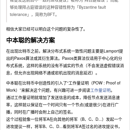
够处理拜占庭错误的这种容错性称为「Byzantine fault
tolerance」，简称为BFT。
相信大家已经可以明白这个问题的复杂性了。
中本聪的解决方案
在出现比特币之前，解决分布式系统一致性问题主要是Lamport提
出的Paxos算法或其衍生算法。Paxos类算法仅适用于中心化的分
布式系统，这样的系统的没有不诚实的节点（不会发送虚假错误消
息，但允许出现网络不通或宕机出现的消息延迟）。
中本聪在比特币中创造性的引入了“工作量证明（POW : Proof of
Work）”来解决这个问题，有兴趣可进一步阅读
工作量证明
。
通过工作量证明就增加了发送信息的成本，降低节点发送消息速
率，这样就以保证在一个时间只有一个节点(或是很少)在进行广
播，同时在广播时会附上自己的签名。
这个过程就像一位将军A在向其他的将军（B、C、D...）发起一个
进攻提议一样，将军B、C、D...看到将军A签过名的进攻提议书，