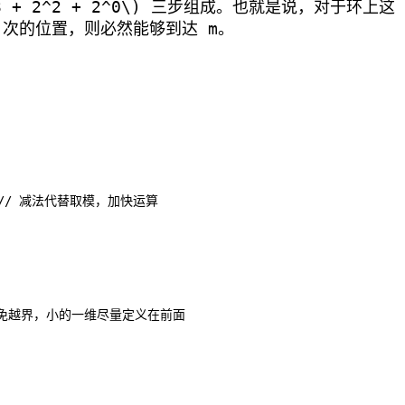
3 + 2^2 + 2^0\)
三步组成。也就是说，对于环上这 
.. 次的位置，则必然能够到达 m。
od;  // 减法代替取模，加快运算

开大以避免越界，小的一维尽量定义在前面
