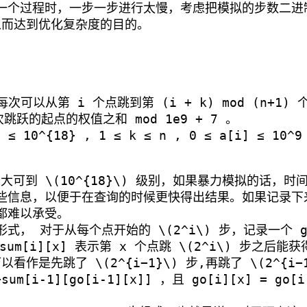
一个过程时，一步一步进行太慢，考虑把模拟的步数二进
而达到优化复杂度的目的。
可以从第 i 个点跳到第 (i + k) mod (n+1) 
次跳跃的起点的权值之和 mod 1e9 + 7 。
≤ 10^{18} , 1 ≤ k ≤ n , 0 ≤ a[i] ≤ 10^9
最大可到
\(10^{18}\)
级别，如果暴力模拟的话，时间
些信息，以便于在查询的时候更快得出结果。如果记录下
都难以承受。
形式， 对于从每个点开始的
\(2^i\)
步，记录一个 go
um[i][x] 表示第 x 个点跳
\(2^i\)
步之后能获
可以看作是先跳了
\(2^{i−1}\)
步,再跳了
\(2^{i−
+sum[i-1][go[i-1][x]] ，且 go[i][x] = go[i