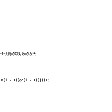
 // 一个快捷的取对数的方法

m[i - 1][go[i - 1][j]]);
