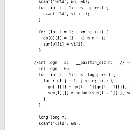
  scanf("%d%d", &n, &k);

  for (int i = 1; i <= n; ++i) {

    scanf("%d", vi + i);

  }

  for (int i = 1; i <= n; ++i) {

    go[0][i] = (i + k) % n + 1;

    sum[0][i] = vi[i];

  }

//int logn = 31 - __builtin_clz(n); 
  int logn = 65;

  for (int i = 1; i <= logn; ++i) {

    for (int j = 1; j <= n; ++j) {

      go[i][j] = go[i - 1][go[i - 1][j]];

      sum[i][j] = modadd(sum[i - 1][j], su
    }

  }

  long long m;

  scanf("%lld", &m);
