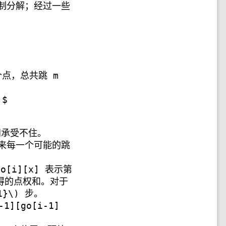
制分解；经过一些
个点，总共跳 m
 $
承受不住。
来每一个可能的跳
[i][x] 表示第
得的点权和。对于
1}\)
步。
-1][go[i-1]