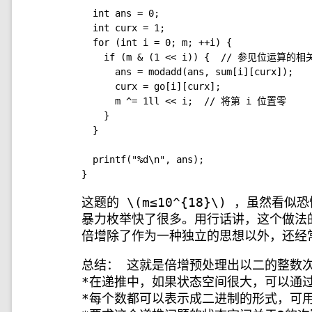
  int ans = 0;

  int curx = 1;

  for (int i = 0; m; ++i) {

    if (m & (1 << i)) {  // 参见位运算
      ans = modadd(ans, sum[i][curx]);

      curx = go[i][curx];

      m ^= 1ll << i;  // 将第 i 位置零

    }

  }

  printf("%d\n", ans);

这题的
\(m≤10^{18}\)
，虽然看似恐怖
暴力枚举快了很多。用行话讲，这个做法的时间
倍增除了作为一种独立的思想以外，还经常被
总结： 这就是倍增预处理出以二的整数
*在递推中，如果状态空间很大，可以通
*每个数都可以表示成二进制的形式，可