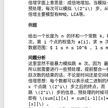
倍增字面上意思是：成倍地增加。当模拟
预处理，每次可以模拟
\(2^i\)
步，从
倍增主要模型有RMQ，LCA等。
例题
给出一个长度为 n 的环和一个常数 k，每次
次。第 i 个点的权值为 a[i]，求 m 
数据范围：$ 1 ≤ n ≤ 10^6 , 1 ≤ m 
问题分析
这里显然不能暴力模拟跳 m 次。因为 
所以就需要进行一些预处理，提前整合一
跃次数的结果的话，不论是时间还是空间
倍增思想：每个数都可以表示成二进制的
x 个点跳
\(2^i\)
步之后的终点，而 s
跳
\(2^i\)
步的信息，预处理的时候
即有
\(sum[i][x] = sum[i-1][x]
[x]]\)
。