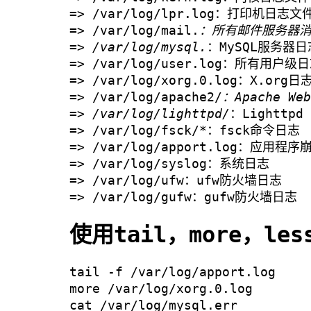
=> /var/log/lpr.log：打印机日志文
=> /var/log/mail.
：所有邮件服务器
=> /var/log/mysql.
：MySQL服务器
=> /var/log/user.log：所有用户级
=> /var/log/xorg.0.log：X.org
=> /var/log/apache2/
：Apache 
=> /var/log/lighttpd/
：Lighttp
=> /var/log/fsck/*：fsck命令日志
=> /var/log/apport.log：应用
=> /var/log/syslog：系统日志
=> /var/log/ufw：ufw防火墙日志
=> /var/log/gufw：gufw防火墙日志
使用tail，more，le
tail -f /var/log/apport.log
more /var/log/xorg.0.log
cat /var/log/mysql.err