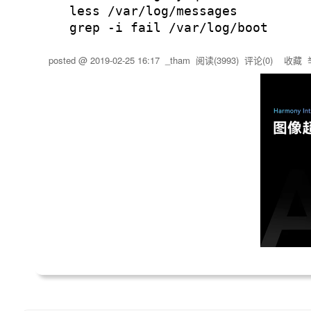
less /var/log/messages
grep -i fail /var/log/boot
posted @
2019-02-25 16:17
_tham
阅读(
3993
) 评论(
0
)
收藏