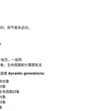
对的，但不是永远对。




一起生，一起死

而是做
dynamic generations
：
短命对象

对象

中等生命周期对象

对象

对象

象
