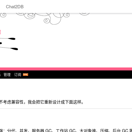
Chat2DB
系
管理
订阅
不考虑兼容性，我会把它重新设计成下面这样。
经很强：分代、并发、服务器 GC、工作站 GC、大对象堆、压缩、后台 GC 