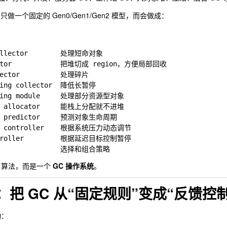
一个固定的 Gen0/Gen1/Gen2 模型，而会做成：
collector        处理短命对象

lector            把堆切成 region，方便局部回收

lector          处理碎片

rking collector  降低长暂停

unting module     处理部分资源型对象

sis allocator     能栈上分配就不进堆

me predictor     预测对象生命周期

ure controller    根据系统压力动态调节

ontroller         根据延迟目标控制暂停

C 算法，而是一个
GC 操作系统
。
想：把 GC 从“固定规则”变成“反馈控
动：