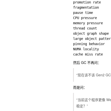
promotion rate    
fragmentation     
pause time       
CPU pressure      
memory pressure  
thread count     
object graph sha
large object pat
pinning behavior 
NUMA locality     
然后 GC 不再问：
“现在该不该 Gen2 GC
而是问：
“当前这个程序更像 
稳定？”