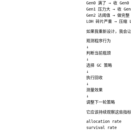
Gen0 满了 → 收 Gen0

Gen1 压力大 → 收 Gen1
Gen2 达阈值 → 做完整 G
如果我重新设计，我会让
观测程序行为

↓

判断当前瓶颈

↓

选择 GC 策略

↓

执行回收

↓

测量效果

↓

它应该持续观察这些指
allocation rate  
survival rate    