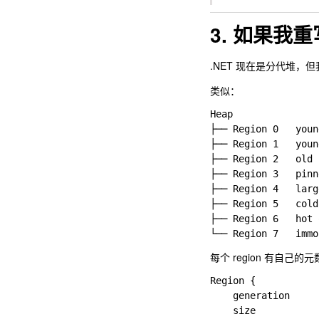
3. 如果我重写
.NET 现在是分代堆，
类似：
Heap

├── Region 0   young
├── Region 1   young
├── Region 2   old

├── Region 3   pinne
├── Region 4   larg
├── Region 5   cold
├── Region 6   hot 
每个 region 有自己的
Region {

    generation

    size
