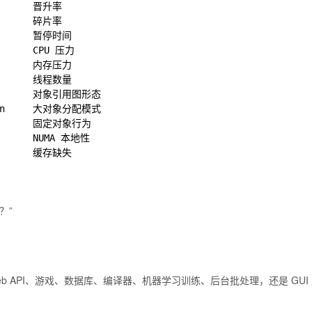
       晋升率

       碎片率

        暂停时间

       CPU 压力

        内存压力

        线程数量

pe       对象引用图形态

tern     大对象分配模式

        固定对象行为

       NUMA 本地性

？”
Web API、游戏、数据库、编译器、机器学习训练、后台批处理，还是 G