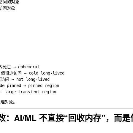
少访问的对象

亡 → ephemeral

很少访问 → cold long-lived

→ hot long-lived

 pinned → pinned region

处理对象。
大改：AI/ML 不直接“回收内存”，而