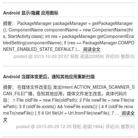
Android 显示/隐藏 应用图标
摘要： PackageManager packageManager = getPackageManager
(); ComponentName componentName = new ComponentName(thi
s, StartActivity.class); int res = packageManager.getComponentEna
bledSetting(componentName); if (res == PackageManager.COMPO
NENT_ENABLED_STATE_DEFAULT |...
阅读全文
posted @ 2013-10-09 20:07 轻松
阅读(23959)
评论(0)
推荐(0)
Android 当媒体变更后，通知其他应用重新扫描
摘要： 在媒体文件改变后 发出Intent.ACTION_MEDIA_SCANNER_S
CAN_FILE广播，告知其他应用，媒体文件发生改变。具体代码片
段： 1 File oldFile = new File(oldPath); 2 File newFile = new File(ne
wPath); 3 if (oldFile.exists() && !newFile.exists()) { 4 if (oldFile.rena
meTo(newFile)) { 5 6 Uri fileUri = Uri.fromFile(newFile); 7 ...
阅读全
文
posted @ 2013-09-25 12:25 轻松
阅读(1904)
评论(0)
推荐(0)