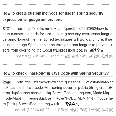
How to create custom methods for use in spring security
expression language annotations
摘要： From:http://stackoverflow.com/questions/6632982/how-to-cr
eate-custom-methods-for-use-in-spring-security-expression-langua
ge-annoNone of the mentioned techniques will work anymore. It se
ems as though Spring has gone through great lengths to prevent u
sers from overriding the SecurityExpressionRoot. In
阅读全文
posted @ 2014-03-08 11:17 轻松
阅读(542)
评论(0)
推荐(0)
How to check “hasRole” in Java Code with Spring Security?
摘要： From:http://stackoverflow.com/questions/3021200/how-to-ch
eck-hasrole-in-java-code-with-spring-security1public String createF
orm(HttpSession session, HttpServletRequest request, ModelMap
modelMap) { if (request.isUserInRole("ROLE_ADMIN")) { // code he
re }}2HttpServletRequest req = (Ht...
阅读全文
posted @ 2014-03-08 11:12 轻松
阅读(1763)
评论(0)
推荐(0)