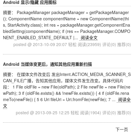
Android 显示/隐藏 应用图标
摘要： PackageManager packageManager = getPackageManager
(); ComponentName componentName = new ComponentName(thi
s, StartActivity.class); int res = packageManager.getComponentEna
bledSetting(componentName); if (res == PackageManager.COMPO
NENT_ENABLED_STATE_DEFAULT |...
阅读全文
posted @ 2013-10-09 20:07 轻松
阅读(23959)
评论(0)
推荐(0)
Android 当媒体变更后，通知其他应用重新扫描
摘要： 在媒体文件改变后 发出Intent.ACTION_MEDIA_SCANNER_S
CAN_FILE广播，告知其他应用，媒体文件发生改变。具体代码片
段： 1 File oldFile = new File(oldPath); 2 File newFile = new File(ne
wPath); 3 if (oldFile.exists() && !newFile.exists()) { 4 if (oldFile.rena
meTo(newFile)) { 5 6 Uri fileUri = Uri.fromFile(newFile); 7 ...
阅读全
文
posted @ 2013-09-25 12:25 轻松
阅读(1904)
评论(0)
推荐(0)
下一页