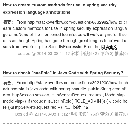
How to create custom methods for use in spring security
expression language annotations
摘要： From:http://stackoverflow.com/questions/6632982/how-to-cr
eate-custom-methods-for-use-in-spring-security-expression-langua
ge-annoNone of the mentioned techniques will work anymore. It se
ems as though Spring has gone through great lengths to prevent u
sers from overriding the SecurityExpressionRoot. In
阅读全文
posted @ 2014-03-08 11:17 轻松
阅读(542)
评论(0)
推荐(0)
How to check “hasRole” in Java Code with Spring Security?
摘要： From:http://stackoverflow.com/questions/3021200/how-to-ch
eck-hasrole-in-java-code-with-spring-security1public String createF
orm(HttpSession session, HttpServletRequest request, ModelMap
modelMap) { if (request.isUserInRole("ROLE_ADMIN")) { // code he
re }}2HttpServletRequest req = (Ht...
阅读全文
posted @ 2014-03-08 11:12 轻松
阅读(1763)
评论(0)
推荐(0)