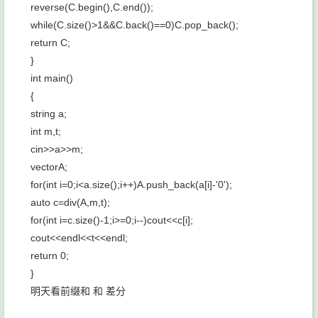
reverse(C.begin(),C.end());
while(C.size()>1&&C.back()==0)C.pop_back();
return C;
}
int main()
{
string a;
int m,t;
cin>>a>>m;
vector
A;
for(int i=0;i<a.size();i++)A.push_back(a[i]-'0');
auto c=div(A,m,t);
for(int i=c.size()-1;i>=0;i--)cout<<c[i];
cout<<endl<<t<<endl;
return 0;
}
明天看前缀和 和 差分