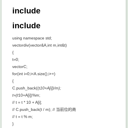
include
include
using namespace std;
vector
div(vector
&A,int m,int&t)
{
t=0;
vector
C;
for(int i=0;i<A.size();i++)
{
C.push_back((t
10+A[i])/m);
t=(t
10+A[i])%m;
// t = t * 10 + A[i];
// C.push_back(t / m); // 当前位的商
// t = t % m;
}