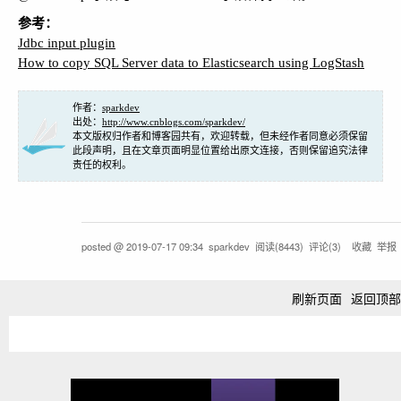
参考：
Jdbc input plugin
How to copy SQL Server data to Elasticsearch using LogStash
作者：
sparkdev
出处：
http://www.cnblogs.com/sparkdev/
本文版权归作者和博客园共有，欢迎转载，但未经作者同意必须保留
此段声明，且在文章页面明显位置给出原文连接，否则保留追究法律
责任的权利。
posted @
2019-07-17 09:34
sparkdev
阅读(
8443
) 评论(
3
)
收藏
举报
刷新页面
返回顶部