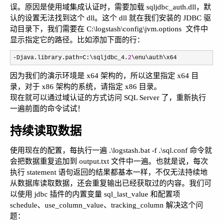
误。原因是使用域集成认证时，需要加载 sqljdbc_auth.dll，默
认的设置无法找到这个 dll。这个 dll 就在我们安装的 JDBC 驱
动目录下，我们需要在 C:\logstash\config\jvm.options 文件中
显示指定它的路径。比如添加下面的行：
-Djava.library.path=C:\sqljdbc_4.
2
\enu\auth\x64
因为我们的演示环境是 x64 架构的，所以这里指定 x64 目
录，对于 x86 架构的系统，请指定 x86 目录。
现在就可以通过域认证的方式访问 SQL Server 了，重新执行
一遍前面的命令试试！
持续读取数据
使用现在的配置，每执行一遍 .\logstash.bat -f .\sql.conf 命令就
会把数据重复追加到 output.txt 文件中一遍。也就是说，每次
执行 statement 语句返回的结果都基本一样，不仅无法持续地
从数据库读取数据，还会重复输出已经获取过的内容。我们可
以使用 jdbc 插件的内置变量 sql_last_value 和配置项
schedule、use_column_value、tracking_column 解决这个问
题：