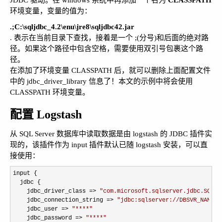
JDBC 驱动。在 windows 系统中再添加一个名为
CLASSPATH
环境变量，变量的值为：
.;C:\sqljdbc_4.2\enu\jre8\sqljdbc42.jar
. 表示在当前目录下查找，接着是一个 ;(分号)和后面的绝对路
径。如果这个路径中包含空格，需要使用双引号包裹这个路
径。
在添加了环境变量 CLASSPATH 后，就可以删除上面配置文件
中的 jdbc_driver_library 信息了！本文的示例中将会使用
CLASSPATH 环境变量。
配置 Logstash
从 SQL Server 数据库中读取数据是由 logstash 的 JDBC 插件实
现的，该插件作为 input 插件默认已随 logstash 安装，可以直
接使用：
input {

  jdbc {

    jdbc_driver_class 
=> 
"
com.microsoft.sqlserver.jdbc.SQLSe
    jdbc_connection_string 
=> 
"
jdbc:sqlserver://DBSVR_NAME;d
    jdbc_user 
=> 
"
****
"
    jdbc_password 
=> 
"
****
"