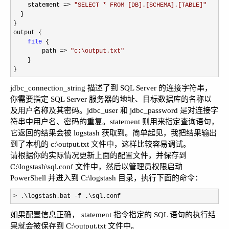
    statement 
=> 
"
SELECT * FROM [DB].[SCHEMA].[TABLE]
"
  }

}

output {

file
 {

        path 
=> 
"
c:\output.txt
"
    }

}
jdbc_connection_string 描述了到 SQL Server 的连接字符串，
你需要指定 SQL Server 服务器的地址、目标数据库的名称以
及用户名称及其密码。jdbc_user 和 jdbc_password 是对连接字
符串中用户名、密码的重复。statement 则用来指定查询语句，
它返回的结果会被 logstash 获取到。简单起见，我把结果输出
到了本机的 c:\output.txt 文件中，这样比较容易调试。
请根据你的实际情况更新上面的配置文件，并保存到
C:\logstash\sql.conf 文件中，然后以管理员权限启动
PowerShell 并进入到 C:\logstash 目录，执行下面的命令：
> .\logstash.bat -f .\sql.conf
如果配置信息正确， statement 指令指定的 SQL 语句的执行结
果就会被保存到 C:\output.txt 文件中。