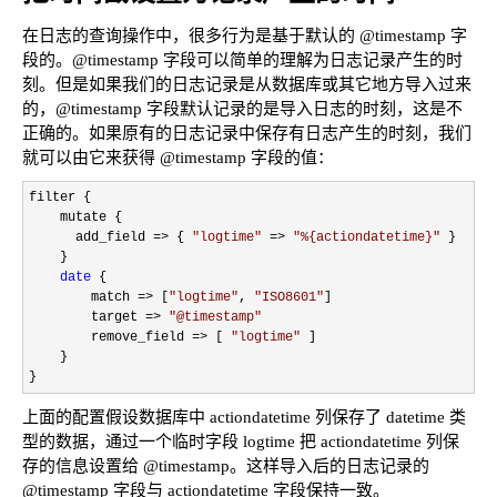
在日志的查询操作中，很多行为是基于默认的 @timestamp 字
段的。@timestamp 字段可以简单的理解为日志记录产生的时
刻。但是如果我们的日志记录是从数据库或其它地方导入过来
的，@timestamp 字段默认记录的是导入日志的时刻，这是不
正确的。如果原有的日志记录中保存有日志产生的时刻，我们
就可以由它来获得 @timestamp 字段的值：
filter {

    mutate {

      add_field 
=> { 
"
logtime
"
 => 
"
%{actiondatetime}
"
 }

    }

date
 {

        match 
=> [
"
logtime
"
, 
"
ISO8601
"
]

        target 
=> 
"
@timestamp
"
        remove_field 
=> [ 
"
logtime
"
 ]

    }

}
上面的配置假设数据库中 actiondatetime 列保存了 datetime 类
型的数据，通过一个临时字段 logtime 把 actiondatetime 列保
存的信息设置给 @timestamp。这样导入后的日志记录的
@timestamp 字段与 actiondatetime 字段保持一致。