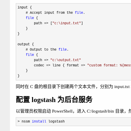
input {

    # Accept input from the 
file
.

file
 {

        path 
=> [
"
c:\input.txt
"
]

    }

}

output {

    # Output to the 
file
.

file
 {

        path 
=> 
"
c:\output.txt
"
        codec 
=> line { format => 
"
custom format: %{mes
    }

}
同时在 C 盘的根目录下创建两个文本文件，分别为 input.txt 和 o
配置 logstash 为后台服务
以管理员权限启动 PowerShell，进入 C:\logstash\bin
> nssm 
install
 logstash