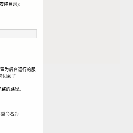
际安装目录)：
序配置为后台运行的服
件拷贝到了
其完整的路径。
，并重命名为
：