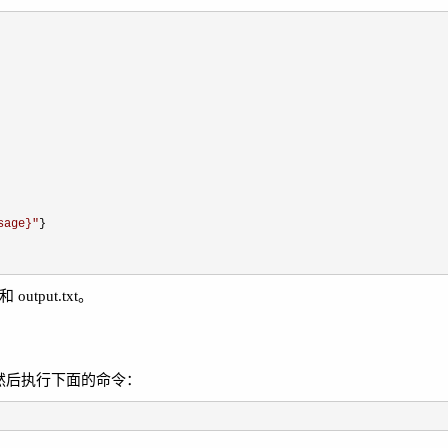
sage}
"
}

utput.txt。
 目录，然后执行下面的命令：