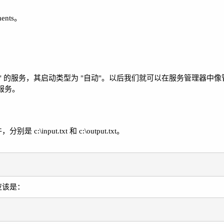
ents。
sh" 的服务，其启动类型为 "自动"。以后我们就可以在服务管理器中
 服务。
c:\input.txt 和 c:\output.txt。
容应该是：