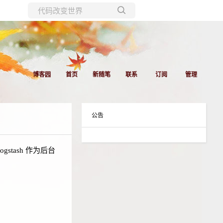
所有博客
当前博客
博客园
首页
新随笔
联系
订阅
管理
公告
stash 作为后台