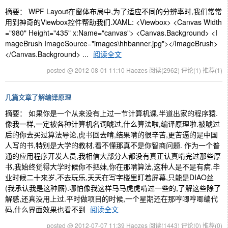
摘要： WPF Layout在窗体布局中,为了适应不同的分辨率时,我们常常
用到神奇的Viewbox控件帮助我们.XAML: <Viewbox> <Canvas Width
="980" Height="435" x:Name="canvas"> <Canvas.Background> <I
mageBrush ImageSource="images\hhbanner.jpg"></ImageBrush>
</Canvas.Background> ...
阅读全文
posted @ 2012-08-01 11:10 Haozes
阅读(2962)
评论(1)
推荐(1)
几篇文章了解编译原理
摘要： 如果你是一个从来没有上过一节计算机课,半道出家的程序猿.
像我一样,一定被各种计算机名词唬过,什么算法啦,编译原理啦.被唬过
后的你去买过算法导论,虎书回去啃,结果啃的很辛苦,更苦逼的是中国
人写的书,特别是大学的教材,看不懂那真不是你智商问题. 作为一个普
通的应用程序开发人员,我相信大部分人都没有真正认真啃完过那些厚
书,我始终觉得大学时候你不把妹,你在那啃算法,这种人是不是有病.毕
业时候二十来岁,不去玩乐,天天在写字楼里盯着屏幕,只能是DIAO丝
(我承认我是这种厮).哪怕像我这样马马虎虎啃过一些的,了解这些除了
解惑,还真没用上过.平时做项目的时候,一个星期还在那哼唧哼唧编代
码,什么界面效果也看不到
阅读全文
posted @ 2012-07-07 11:39 Haozes
阅读(1443)
评论(0)
推荐(0)