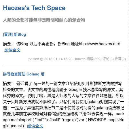
Haozes's Tech Space
人類的全部才能無非是時間和耐心的混合物
[置顶]
新Blog
摘要： 该Blog 以后不再更新。新Blog 地址http://www.haozes.me/
阅读全文
posted @ 2013-01-14 16:20 Haozes
阅读(399)
评论(0)
推荐(0)
拼写检查算法 Golang 版
摘要： 最近看了 阮一峰的一篇文章介绍使用贝叶斯推断方法做拼写
检查的文章，该文章的易懂程度输于 Google 技术总监写的原文，其
优秀的译文。说明了啥，越是大师级的人写的文章往往越易懂。所以
关于贝叶斯方法我就不解释了。只帖代码我使用golang对照实现了一
遍：一是为了弄懂其算法细节二是不使前段时间看的golang语法忘记
就像几年前在学校时候对着C版的数据结构书用C#去实现一样。pack
age mainimport ( "fmt" "io/ioutil" "regexp")var ( NWORDS map[strin
g]int)const (
阅读全文