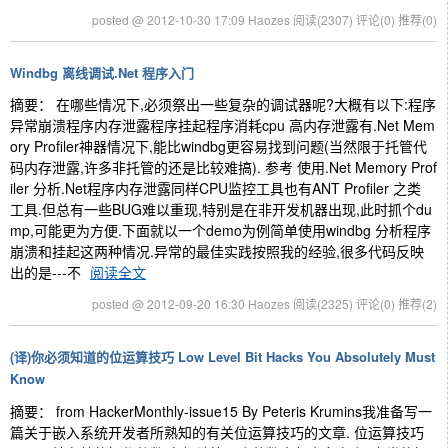
posted @ 2012-10-30 17:09 Haozes
阅读(2307)
评论(0)
推荐(0)
Windbg 离线调试.Net 程序入门
摘要： 在哪些情况下,必须祭出一些复杂的调试器呢?大概有以下:程序
异常崩溃程序内存泄露程序挂起程序消耗cpu 高内存泄露有.Net Mem
ory Profiler神器情况下,能比windbg更容易找到问题(当然限于托管代
码内存泄露,许多非托管的还是比较难搞). 参考 使用.Net Memory Prof
iler 分析.Net程序内存泄露同样CPU监控工具也有ANT Profiler 之类
工具.但总有一些BUG难以重现,特别是在非开发机器出现,此时抓个du
mp,可能更为方便.下面就以一个demo为例简单使用windbg 分析程序
崩溃和挂起这两种情况.异常的最佳实践按照我的经验,很多代码反映
出的是---不
阅读全文
posted @ 2012-09-20 16:30 Haozes
阅读(2325)
评论(0)
推荐(2)
(译)你必须知道的位运算技巧 Low Level Bit Hacks You Absolutely Must
Know
摘要： from HackerMonthly-issue15 By Peteris Krumins我准备写一
篇关于嵌入系统开发者所熟知的有关位运算技巧的文章. 位运算技巧