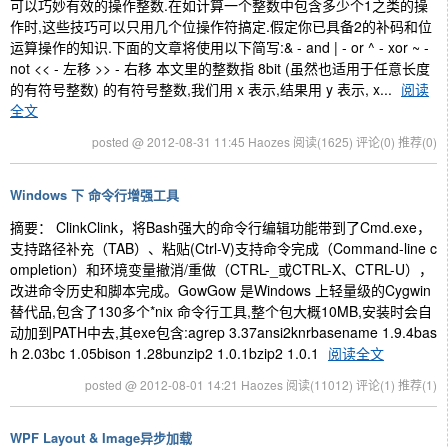
可以巧妙有效的操作整数.在如计算一个整数中包含多少个1之类的操
作时,这些技巧可以只用几个位操作符搞定.假定你已具备2的补码和位
运算操作的知识.下面的文章将使用以下简写:& - and | - or ^ - xor ~ -
not << - 左移 >> - 右移 本文里的整数指 8bit (虽然也适用于任意长度
的有符号整数) 的有符号整数,我们用 x 表示,结果用 y 表示, x...
阅读
全文
posted @ 2012-08-31 11:45 Haozes
阅读(1625)
评论(0)
推荐(0)
Windows 下 命令行增强工具
摘要： ClinkClink，将Bash强大的命令行编辑功能带到了Cmd.exe，
支持路径补充（TAB）、粘贴(Ctrl-V)支持命令完成（Command-line c
ompletion）和环境变量撤消/重做（CTRL-_或CTRL-X、CTRL-U），
改进命令历史和脚本完成。GowGow 是Windows 上轻量级的Cygwin
替代品,包含了130多个*nix 命令行工具,整个包大概10MB,安装时会自
动加到PATH中去,其exe包含:agrep 3.37ansi2knrbasename 1.9.4bas
h 2.03bc 1.05bison 1.28bunzip2 1.0.1bzip2 1.0.1
阅读全文
posted @ 2012-08-01 14:21 Haozes
阅读(11012)
评论(1)
推荐(1)
WPF Layout & Image异步加载