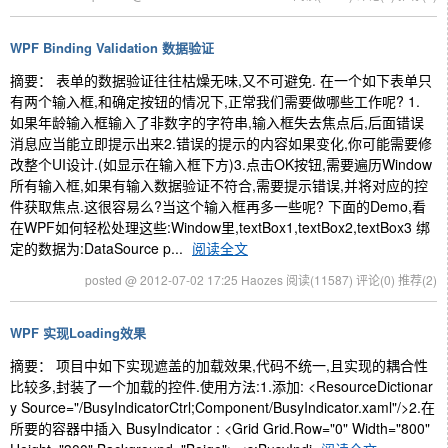
WPF Binding Validation 数据验证
摘要： 表单的数据验证往往枯燥无味,又不可避免. 在一个如下表单只
有两个输入框,和确定按钮的情况下,正常我们需要做哪些工作呢? 1.
如果年龄输入框输入了非数字的字符串,输入框失去焦点后,后面错误
消息应当能立即提示出来2.错误的提示的内容如果变化,你可能需要修
改整个UI设计.(如显示在输入框下方)3.点击OK按钮,需要遍历Window
所有输入框,如果有输入数据验证不符合,需要提示错误,并将对应的控
件获取焦点.这很容易么?当这个输入框再多一些呢? 下面的Demo,看
在WPF如何轻松处理这些:Window里,textBox1,textBox2,textBox3 绑
定的数据为:DataSource p...
阅读全文
posted @ 2012-07-02 17:25 Haozes
阅读(11587)
评论(0)
推荐(2)
WPF 实现Loading效果
摘要： 项目中如下实现遮盖的加载效果,代码不统一,且实现的耦合性
比较多,封装了一个加载的控件.使用方法:1.添加: <ResourceDictionar
y Source="/BusyIndicatorCtrl;Component/BusyIndicator.xaml"/>2.在
所要的容器中插入 BusyIndicator : <Grid Grid.Row="0" Width="800"