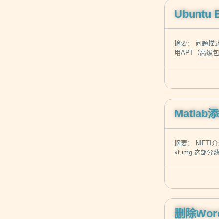
Ubuntu 
摘要： 问题描述 u
用APT（高级
Matla
摘要： NIFTI
xt,img 
删除Wo