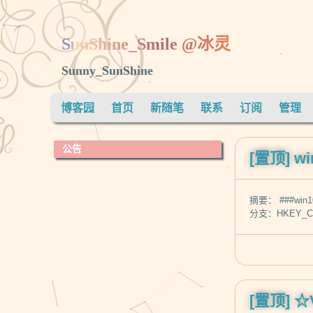
SunShine_Smile @冰灵
Sunny_SunShine
博客园
首页
新随笔
联系
订阅
管理
公告
[置顶]
w
摘要： ###w
分支：HKEY_CURR
[置顶]
☆V