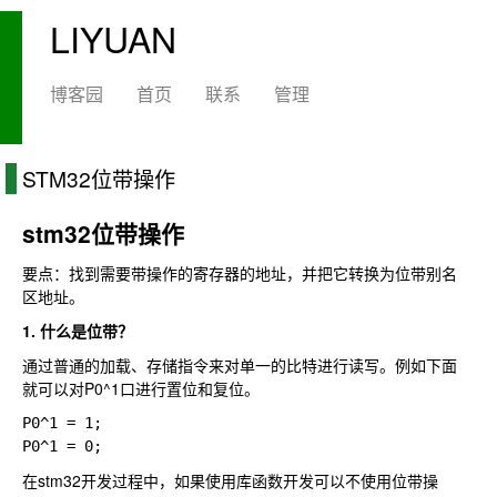
LIYUAN
博客园
首页
联系
管理
STM32位带操作
stm32位带操作
要点：找到需要带操作的寄存器的地址，并把它转换为位带别名
区地址。
1. 什么是位带？
通过普通的加载、存储指令来对单一的比特进行读写。例如下面
就可以对P0^1口进行置位和复位。
P0^1 = 1;

在stm32开发过程中，如果使用库函数开发可以不使用位带操