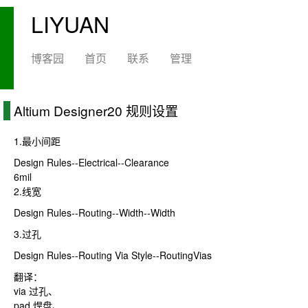
LIYUAN
博客园
首页
联系
管理
Altium Designer20 规则设置
1.最小间距
Design Rules--Electrical--Clearance
6mil
2.线宽
Design Rules--Routing--Width--Width
3.过孔
Design Rules--Routing Via Style--RoutingVias
翻译：
via 过孔、
pad 焊盘、