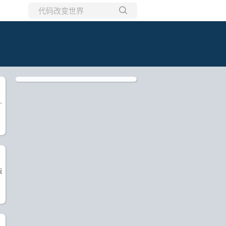
所有博客
当前博客
-
)
板
)