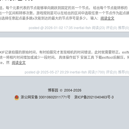
个数组，每个元素代表的节点能够单向跳跃到固定的另一个节点。 给出每个节点能转移的
出一个区间和转移次数，游戏规则是可以在给出的区间中选取任意一个节点作为起点
内选择任意起点最多跳x次能到达的最大的节点序号是多少。 输入:
阅读全文
posted @ 2026-01-02 17:35 inertial-fish
阅读(23)
评论(0)
推荐(0
XIF记录拍摄的原始时间，有时拍摄完才发现相机的时间错误，此时就需要矫正。exift
一将相片时间增加或减少一段时间。 具体操作如下 安装工具 下载exiftool后解压，
.exe，然
阅读全文
posted @ 2025-05-27 20:29 inertial-fish
阅读(1700)
评论(0)
推荐(0
博客园
© 2004-2026
浙公网安备 33010602011771号
浙ICP备2021040463号-3