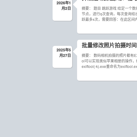
2026年1
月2日
摘要： 题目 跳跃游戏 给定一
节点，进行q次查询，每次查询给
跃最多x次，需要回答：在此区间
批量修改照片拍摄时间
2025年5
月27日
摘要： 数码相机拍摄的照片都有E
ol可以实现类似苹果相册的操作，统
exiftool(-k).exe重命名为exiftool