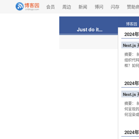
会员
周边
新闻
博问
闪存
赞助
博客园
Just do it...
2024
Next.
摘要： 
组织代码
框？如何
2024
Next.j
摘要： 
何呈现的
何渲染或
2024