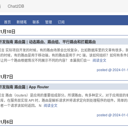
商
Chat2DB
首页
新随笔
联系
管理
订阅
年1月10日
js 开发指南 路由篇 | 动态路由、路由组、平行路由和拦截路由
前言 实际项目开发的时候，有的路由场景会比较复杂，比如数据库里的文章有很多，
的时候，有的路由是用于移动端，有的路由是用于 PC 端，该如何组织？如何有条
让同一个路由根据情况不同展示不同的内容？ 本篇我们会一
阅读全文
posted @ 2024-01-
年1月7日
s 开发指南 路由篇 | App Router
前言 路由（routers）是应用的重要组成部分。所谓路由，有多种定义，对于应用层的
库，在服务层实现 API 时，路由是解析请求并将请求定向到处理程序的组件。简单的来说
者一个请求该如何返回。 N
阅读全文
posted @ 2024-01-
年1月6日