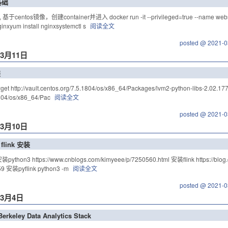
基础
基于centos镜像，创建container并进入 docker run -it --privileged=true --name webserv
xyum install nginxsystemctl s
阅读全文
posted @ 2021-0
年3月11日
装
 http://vault.centos.org/7.5.1804/os/x86_64/Packages/lvm2-python-libs-2.02.177-
1804/os/x86_64/Pac
阅读全文
posted @ 2021-0
年3月10日
 flink 安装
thon3 https://www.cnblogs.com/kimyeee/p/7250560.html 安装flink https://blog.cs
9 安装pyflink python3 -m
阅读全文
posted @ 2021-0
年3月4日
erkeley Data Analytics Stack