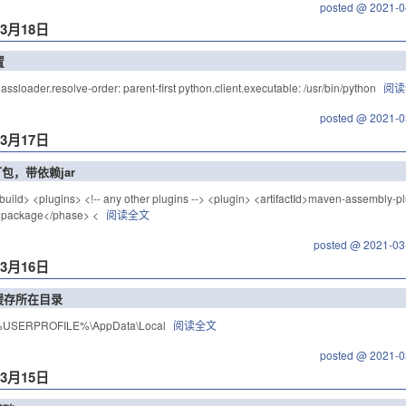
posted @ 2021-0
年3月18日
置
sloader.resolve-order: parent-first python.client.executable: /usr/bin/python
阅读
posted @ 2021-0
年3月17日
打包，带依赖jar
ld> <plugins> <!-- any other plugins --> <plugin> <artifactId>maven-assembly-pl
package</phase> <
阅读全文
posted @ 2021-03
年3月16日
n缓存所在目录
SERPROFILE%\AppData\Local
阅读全文
posted @ 2021-0
年3月15日