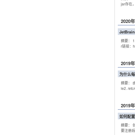
jar存
2020
JetBr
摘要： 1
r链接：ht
2019
为什么每次登
摘要： 由
le2. /et
2019
如何配置d
摘要： 创建
要注册