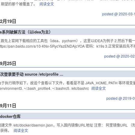
在，期望的那个被覆盖了。
阅读全文
posted @ 2020-03-
年2月19日
ains系列破解方法（以idea为主）
.首先上官网下载相应的工具包（idea、pycharm），这里以IDEA为例子 2.然后下载一
tps://pan.baidu.com/s/10-KNv-5RycYazENDAjcYOA 密码：k19s 3.正常安
posted @ 2020-02
年9月25日
录要手动 source /etc/profile ...
于执行顺序如下，故追个查看以下文件，看看是不是 JAVA_HOME, PATH 等环境变量在后
c/environment3. ~/.bash_profile4. ~/.bashrc5. /etc/bashrc
阅读全文
posted @ 2019-0
年9月11日
ocker仓库
文件 /etc/docker/daemon.json，写入国内镜像URL地址 注意： 阿里镜像URL （形如 https:
后获得。
阅读全文