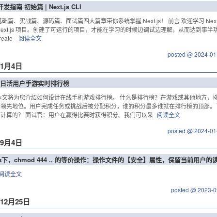
 开发指南 初始篇 | Next.js CLI
基础篇、实战篇、源码篇、面试篇四大篇章带你系统掌握 Next.js！ 前言 欢迎学习 Ne
Next.js 项目。创建了可运行的项目，才能在学习的时候边调试边理解，从而达到事半功倍
eate-
阅读全文
posted @ 2024-01
年1月4日
日活用户手游实时排行榜
本文将为您介绍如何设计在线手机游戏排行榜。 什么是排行榜？在游戏或其他地方，
领先地位。用户完成任务或挑战后被分配积分，谁的积分最多谁就在排行榜的顶部。
计算的？ 面试官：用户在赢得比赛时获得积分。我们可以采
阅读全文
posted @ 2024-01
年9月4日
ows下，chmod 444 .. 的等价操作：操作文件的【安全】属性，保留当前用户
阅读全文
posted @ 2023-0
年12月25日