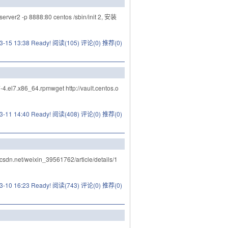
er2 -p 8888:80 centos /sbin/init 2, 安装
3-15 13:38 Ready!
阅读(105)
评论(0)
推荐(0)
4.el7.x86_64.rpmwget http://vault.centos.o
3-11 14:40 Ready!
阅读(408)
评论(0)
推荐(0)
dn.net/weixin_39561762/article/details/1
3-10 16:23 Ready!
阅读(743)
评论(0)
推荐(0)