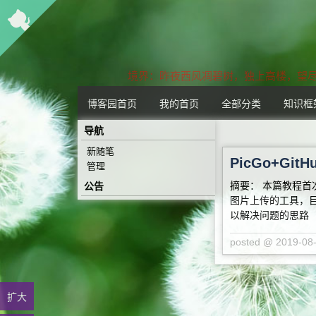
界：昨夜西风凋碧树，独上高楼，望尽天
博客园首页
我的首页
全部分类
知识框
导航
新随笔
PicGo+G
管理
摘要： 本篇教程首次
公告
图片上传的工具，目
以解决问题的思路
posted @ 2019-0
扩大