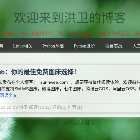
欢迎来到洪卫的博客
涯路。 衣带渐宽终不悔，为伊消得人憔悴。 众里寻他千百度，蓦
架
Linux相关
Python基础
Python进阶
项目实战
人
itHub：你的最佳免费图床选择！
发布在个人博客： "sunhwee.com" ，想要获得最佳阅读体验，欢迎前
前支持SM.MS图床，微博图床，七牛图床，腾讯云COS，阿里云OSS，I
阅读全文
8-29 16:09 洪卫
阅读(7031)
评论(5)
推荐(1)
Copyright©2018 洪卫