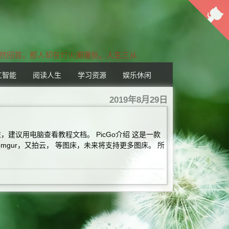
然回首，那人却在灯火阑珊处。人生三从境
工智能
阅读人生
学习资源
娱乐休闲
2019年8月29日
往，建议用电脑查看教程文档。 PicGo介绍 这是一款
mgur，又拍云， 等图床，未来将支持更多图床。 所