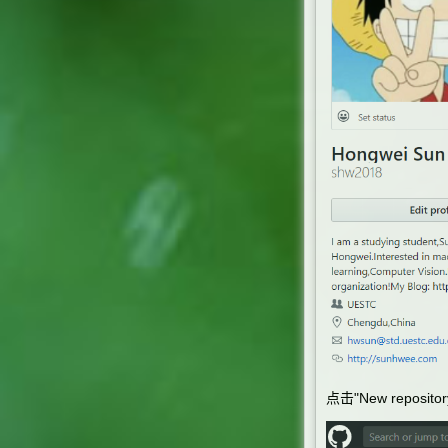
点击
"New repositor