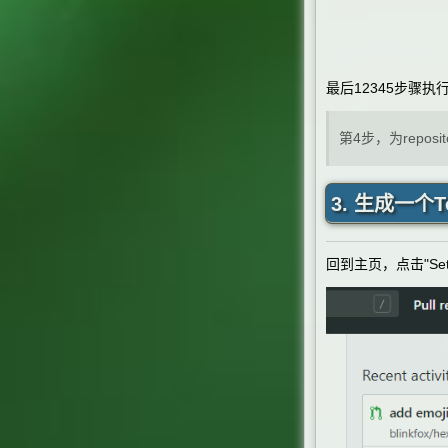
最后12345步骤执
第4步，为repo
3. 生成一个To
回到主页，点击
"Se