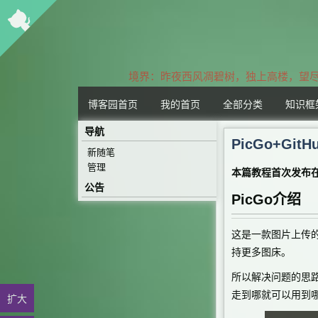
境界：昨夜西风凋碧树，独上高楼，望尽
博客园首页
我的首页
全部分类
知识框
导航
PicGo+G
新随笔
管理
本篇教程首次发布
公告
PicGo介绍
这是一款图片上传的
持更多图床。
所以解决问题的思
走到哪就可以用到哪
扩大