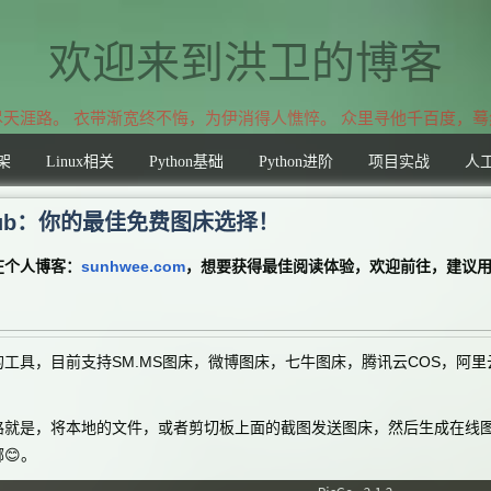
欢迎来到洪卫的博客
天涯路。 衣带渐宽终不悔，为伊消得人憔悴。 众里寻他千百度，
架
Linux相关
Python基础
Python进阶
项目实战
人
itHub：你的最佳免费图床选择！
在个人博客：
sunhwee.com
，想要获得最佳阅读体验，欢迎前往，建议
工具，目前支持SM.MS图床，微博图床，七牛图床，腾讯云COS，阿里云O
路就是，将本地的文件，或者剪切板上面的截图发送图床，然后生成在线
😊。