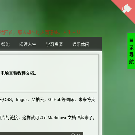
蓦然回首，那人却在灯火阑珊处。人生三从
目
工智能
阅读人生
学习资源
娱乐休闲
录
导
航
用电脑查看教程文档。
SS，Imgur，又拍云，
GitHub
等图床，未来将支
图片的链接，这样就可以让
Markdown
文档飞起来了，