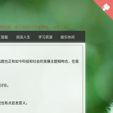
然回首，那人却在灯火阑珊处。人生三从境
工智能
阅读人生
学习资源
娱乐休闲
题也正和如今科技和社会的发展主题相吻合，在我
讨论。
也有点启发意义。