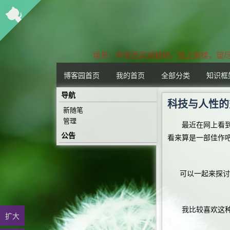
界：昨夜西风凋碧树，独上高楼，望尽天
博客园首页
我的首页
全部分类
知识框
导航
科技与人性的
新随笔
管理
最近在网上看到一
公告
看来算是一部佳作
可以一起来探讨
我比较喜欢这种启
扩大