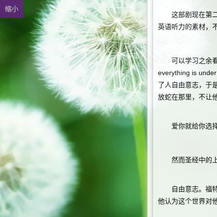
缩小
这部剧现在第二部
英语听力的素材，
可以学习之余看看
everything 
了人自由意志，于
放蛇在那里，不让
爱你就给你选择
然而圣经中的上帝
自由意志。福特和
他认为这个世界对