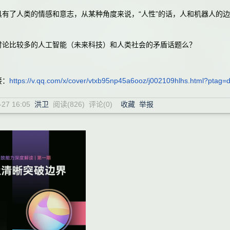
了人类的情感和意志，从某种角度来说，“人性”的话，人和机器人的边
比较多的人工智能（未来科技）和人类社会的矛盾话题么？
接：
https://v.qq.com/x/cover/vtxb95np45a6ooz/j002109hlhs.html?ptag=
-27 16:05
洪卫
阅读(
826
) 评论(
0
)
收藏
举报