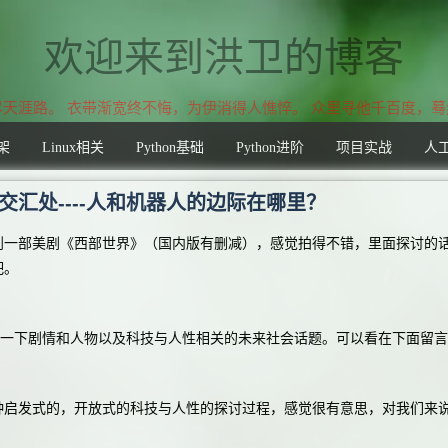
欢迎来到洪卫的博客
涯路。 衣带渐宽终不悔，为伊消得人憔悴。 众里寻他千百度，蓦
架
Linux相关
Python基础
Python进阶
项目实战
人
交汇处----人和机器人的边际在哪里？
部美剧《西部世界》（国内版有删减），感觉拍得不错，里面探讨的话
吧。
一下剧情和人物以及科技与人性相关的未来社会话题。可以看在下面留言
发式的，开放式的科技与人性的探讨过程，感觉很有意思，对我们来说