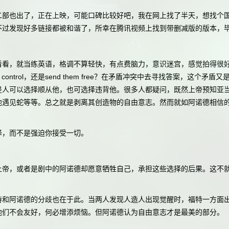
也出了，正在上映，可能口碑比较好吧，我在网上找了半天，想找个国
不过发现好多链接都被和谐了，所幸在腾讯视频上找到带删减版的版本，
，就当练英语，格调不算轻快，有点费脑力，意识迷宫，感觉拍得很好
is under control，还是send them free？在矛盾冲突中去寻找答
是人可以选择顺从他，也可选择违背他。很多人都疑问，既然上帝预知亚
他遇见蛇等等。总之就是剥离其创造物的自由意志。然而就如阿诺德相信
，而不是强迫你接受一切。
，或者是剧中的阿诺德却愿意牺牲自己，承担这些选择的后果。这不
阿诺德的分歧也在于此。当两人发现人造人出现觉醒时，福特一方面出于
他们不会友好，何必增添烦恼。但阿诺德认为自由意志才是最美的部分。