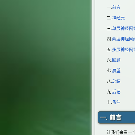
一.
前言
二.
神经元
三.
单层神经网
四.
两层神经网
五.
多层神经网
六.
回顾
七.
展望
八.
总结
九.
后记
十.
备注
一. 前言
让我们来看一个经