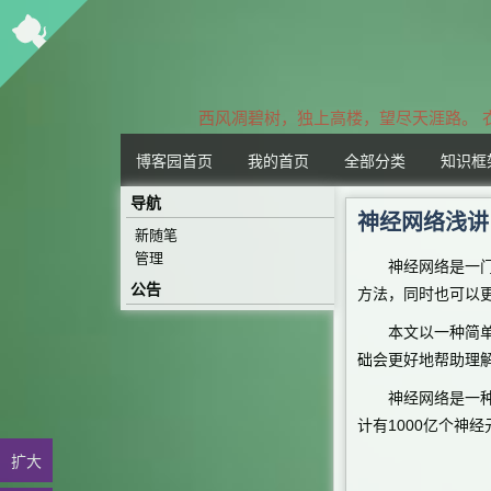
风凋碧树，独上高楼，望尽天涯路。 衣
博客园首页
我的首页
全部分类
知识框
导航
神经网络浅讲
新随笔
管理
神经网络是一门重
公告
方法，同时也可以
本文以一种简单的
础会更好地帮助理
神经网络是一种模
计有1000亿个神
扩大